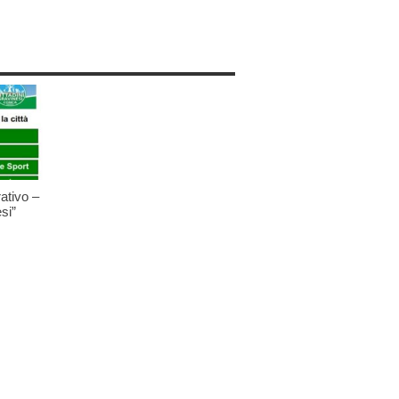
ativo –
si”