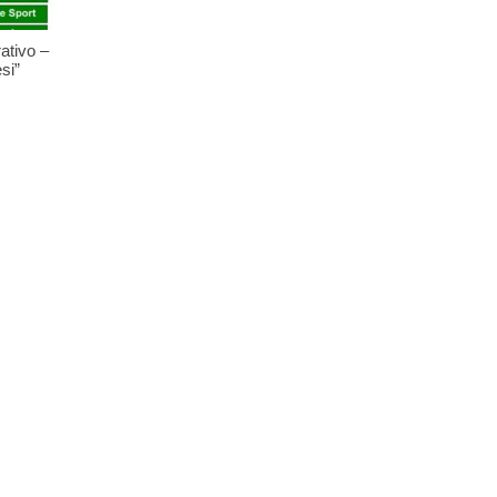
ativo –
si”