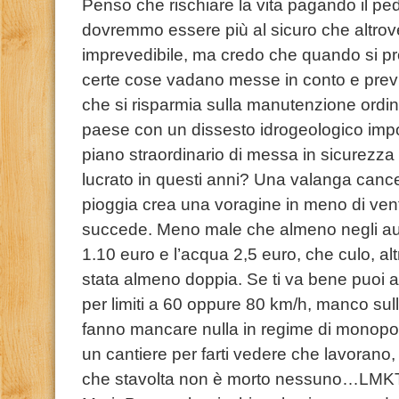
Penso che rischiare la vita pagando il pe
dovremmo essere più al sicuro che altrove.
imprevedibile, ma credo che quando si pr
certe cose vadano messe in conto e previst
che si risparmia sulla manutenzione ordi
paese con un dissesto idrogeologico impo
piano straordinario di messa in sicurezza
lucrato in questi anni? Una valanga cancell
pioggia crea una voragine in meno di vent
succede. Meno male che almeno negli autog
1.10 euro e l’acqua 2,5 euro, che culo, alt
stata almeno doppia. Se ti va bene puoi
per limiti a 60 oppure 80 km/h, manco sull
fanno mancare nulla in regime di monopoli
un cantiere per farti vedere che lavorano, 
che stavolta non è morto nessuno…LM