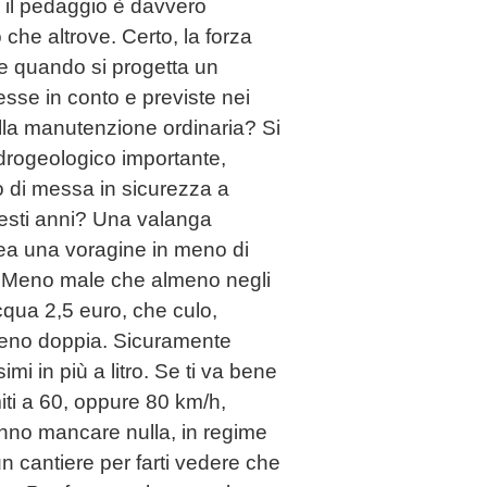
 il pedaggio è davvero
che altrove. Certo, la forza
he quando si progetta un
sse in conto e previste nei
sulla manutenzione ordinaria? Si
drogeologico importante,
o di messa in sicurezza a
uesti anni? Una valanga
crea una voragine in meno di
. Meno male che almeno negli
acqua 2,5 euro, che culo,
lmeno doppia. Sicuramente
mi in più a litro. Se ti va bene
iti a 60, oppure 80 km/h,
anno mancare nulla, in regime
un cantiere per farti vedere che