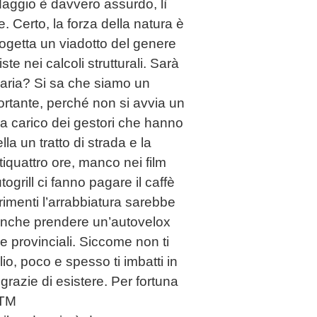
daggio è davvero assurdo, lì
 Certo, la forza della natura è
ogetta un viadotto del genere
e nei calcoli strutturali. Sarà
naria? Si sa che siamo un
rtante, perché non si avvia un
 a carico dei gestori che hanno
a un tratto di strada e la
iquattro ore, manco nei film
rill ci fanno pagare il caffè
rimenti l’arrabbiatura sarebbe
 anche prendere un’autovelox
e provinciali. Siccome non ti
o, poco e spesso ti imbatti in
grazie di esistere. Per fortuna
KTM