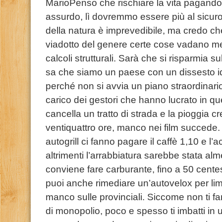
MarioPenso che rischiare la vita pagando
assurdo, lì dovremmo essere più al sicuro 
della natura è imprevedibile, ma credo c
viadotto del genere certe cose vadano me
calcoli strutturali. Sarà che si risparmia 
sa che siamo un paese con un dissesto i
perché non si avvia un piano straordinari
carico dei gestori che hanno lucrato in q
cancella un tratto di strada e la pioggia 
ventiquattro ore, manco nei film succede
autogrill ci fanno pagare il caffè 1,10 e l’
altrimenti l’arrabbiatura sarebbe stata a
conviene fare carburante, fino a 50 centesi
puoi anche rimediare un’autovelox per lim
manco sulle provinciali. Siccome non ti f
di monopolio, poco e spesso ti imbatti in 