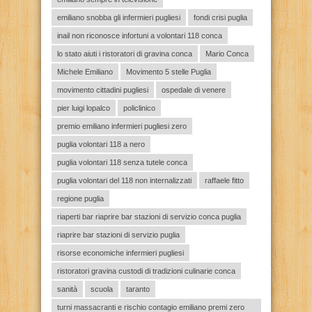
emiliano snobba gli infermieri pugliesi
fondi crisi puglia
inail non riconosce infortuni a volontari 118 conca
lo stato aiuti i ristoratori di gravina conca
Mario Conca
Michele Emiliano
Movimento 5 stelle Puglia
movimento cittadini pugliesi
ospedale di venere
pier luigi lopalco
policlinico
premio emiliano infermieri pugliesi zero
puglia volontari 118 a nero
puglia volontari 118 senza tutele conca
puglia volontari del 118 non internalizzati
raffaele fitto
regione puglia
riaperti bar riaprire bar stazioni di servizio conca puglia
riaprire bar stazioni di servizio puglia
risorse economiche infermieri pugliesi
ristoratori gravina custodi di tradizioni culinarie conca
sanità
scuola
taranto
turni massacranti e rischio contagio emiliano premi zero