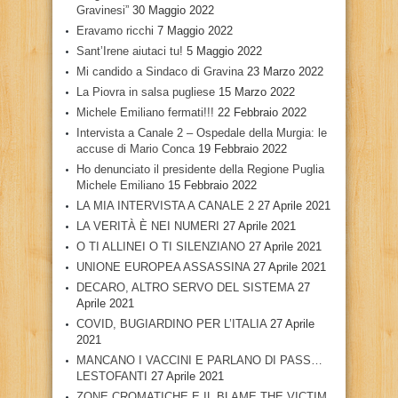
Gravinesi”
30 Maggio 2022
Eravamo ricchi
7 Maggio 2022
Sant’Irene aiutaci tu!
5 Maggio 2022
Mi candido a Sindaco di Gravina
23 Marzo 2022
La Piovra in salsa pugliese
15 Marzo 2022
Michele Emiliano fermati!!!
22 Febbraio 2022
Intervista a Canale 2 – Ospedale della Murgia: le
accuse di Mario Conca
19 Febbraio 2022
Ho denunciato il presidente della Regione Puglia
Michele Emiliano
15 Febbraio 2022
LA MIA INTERVISTA A CANALE 2
27 Aprile 2021
LA VERITÀ È NEI NUMERI
27 Aprile 2021
O TI ALLINEI O TI SILENZIANO
27 Aprile 2021
UNIONE EUROPEA ASSASSINA
27 Aprile 2021
DECARO, ALTRO SERVO DEL SISTEMA
27
Aprile 2021
COVID, BUGIARDINO PER L’ITALIA
27 Aprile
2021
MANCANO I VACCINI E PARLANO DI PASS…
LESTOFANTI
27 Aprile 2021
ZONE CROMATICHE E IL BLAME THE VICTIM