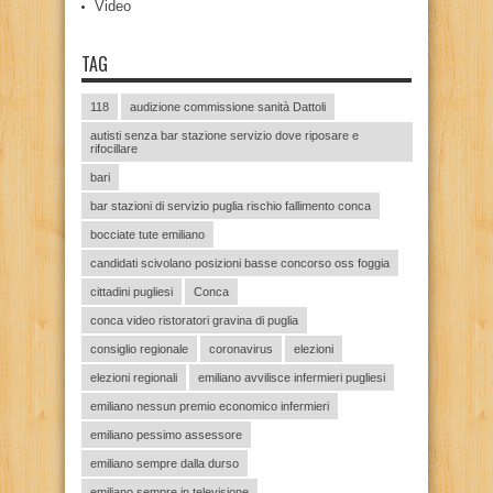
Video
TAG
118
audizione commissione sanità Dattoli
autisti senza bar stazione servizio dove riposare e
rifocillare
bari
bar stazioni di servizio puglia rischio fallimento conca
bocciate tute emiliano
candidati scivolano posizioni basse concorso oss foggia
cittadini pugliesi
Conca
conca video ristoratori gravina di puglia
consiglio regionale
coronavirus
elezioni
elezioni regionali
emiliano avvilisce infermieri pugliesi
emiliano nessun premio economico infermieri
emiliano pessimo assessore
emiliano sempre dalla durso
emiliano sempre in televisione