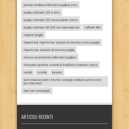
premio emiliano infermieri pugliesi zero
puglia volontari 118 a nero
puglia volontari 118 senza tutele conca
puglia volontari del 118 non internalizzati
raffaele fitto
regione puglia
riaperti bar riaprire bar stazioni di servizio conca puglia
riaprire bar stazioni di servizio puglia
risorse economiche infermieri pugliesi
ristoratori gravina custodi di tradizioni culinarie conca
sanità
scuola
taranto
turni massacranti e rischio contagio emiliano premi zero
per infermieri
tute non omologate
ARTICOLI RECENTI