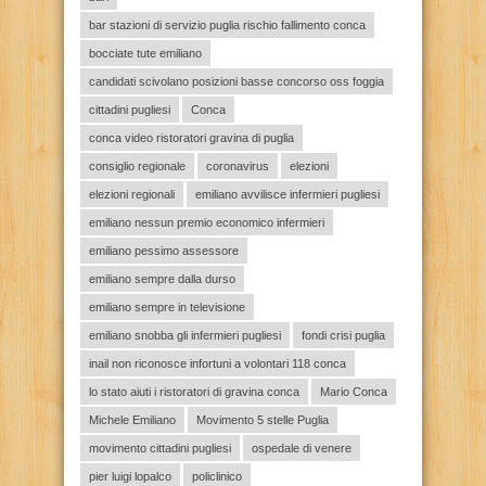
bar stazioni di servizio puglia rischio fallimento conca
bocciate tute emiliano
candidati scivolano posizioni basse concorso oss foggia
cittadini pugliesi
Conca
conca video ristoratori gravina di puglia
consiglio regionale
coronavirus
elezioni
elezioni regionali
emiliano avvilisce infermieri pugliesi
emiliano nessun premio economico infermieri
emiliano pessimo assessore
emiliano sempre dalla durso
emiliano sempre in televisione
emiliano snobba gli infermieri pugliesi
fondi crisi puglia
inail non riconosce infortuni a volontari 118 conca
lo stato aiuti i ristoratori di gravina conca
Mario Conca
Michele Emiliano
Movimento 5 stelle Puglia
movimento cittadini pugliesi
ospedale di venere
pier luigi lopalco
policlinico