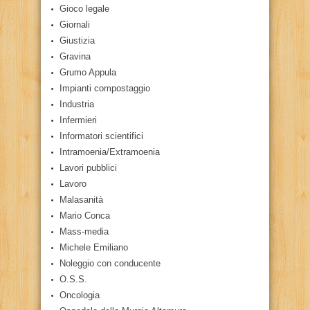
Gioco legale
Giornali
Giustizia
Gravina
Grumo Appula
Impianti compostaggio
Industria
Infermieri
Informatori scientifici
Intramoenia/Extramoenia
Lavori pubblici
Lavoro
Malasanità
Mario Conca
Mass-media
Michele Emiliano
Noleggio con conducente
O.S.S.
Oncologia