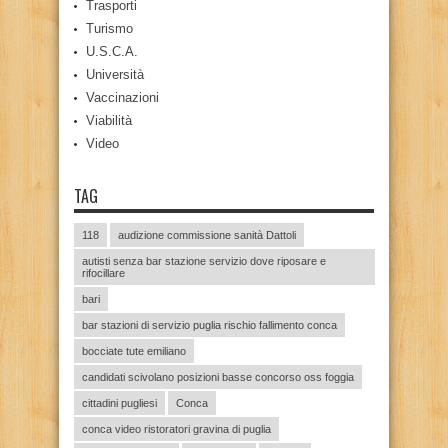
Trasporti
Turismo
U.S.C.A.
Università
Vaccinazioni
Viabilità
Video
TAG
118
audizione commissione sanità Dattoli
autisti senza bar stazione servizio dove riposare e
rifocillare
bari
bar stazioni di servizio puglia rischio fallimento conca
bocciate tute emiliano
candidati scivolano posizioni basse concorso oss foggia
cittadini pugliesi
Conca
conca video ristoratori gravina di puglia