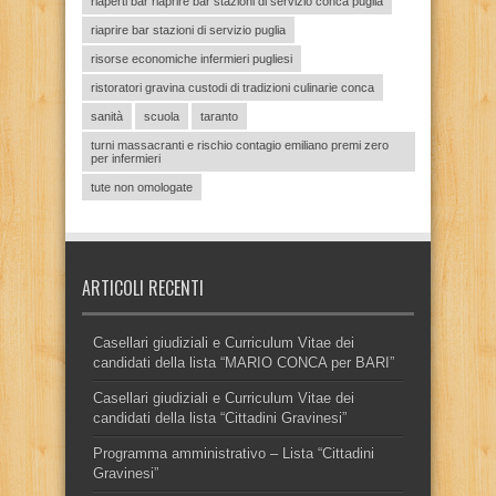
riaperti bar riaprire bar stazioni di servizio conca puglia
riaprire bar stazioni di servizio puglia
risorse economiche infermieri pugliesi
ristoratori gravina custodi di tradizioni culinarie conca
sanità
scuola
taranto
turni massacranti e rischio contagio emiliano premi zero
per infermieri
tute non omologate
ARTICOLI RECENTI
Casellari giudiziali e Curriculum Vitae dei
candidati della lista “MARIO CONCA per BARI”
Casellari giudiziali e Curriculum Vitae dei
candidati della lista “Cittadini Gravinesi”
Programma amministrativo – Lista “Cittadini
Gravinesi”