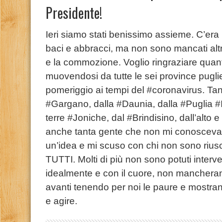
Presidente!
Ieri siamo stati benissimo assieme. C’era un
baci e abbracci, ma non sono mancati altri 
e la commozione. Voglio ringraziare quan
muovendosi da tutte le sei province pugl
pomeriggio ai tempi del #coronavirus. Tan
#Gargano, dalla #Daunia, dalla #Puglia #I
terre #Joniche, dal #Brindisino, dall’alto 
anche tanta gente che non mi conosceva c
un’idea e mi scuso con chi non sono rius
TUTTI. Molti di più non sono potuti inter
idealmente e con il cuore, non manchera
avanti tenendo per noi le paure e mostrando
e agire.