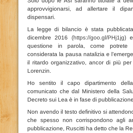
Solo dopo le Asl saranno titolate a de
approvvigionarsi, ad allertare il dip
dispensari.
La legge di bilancio è stata pubblicata
dicembre 2016
(https://goo.gl/PHj1jg)
e 
questione in parola, come potrete e
considerata la pausa natalizia e l’emerge
il ritardo organizzativo, ancor di più pe
Lorenzin.
Ho sentito il capo dipartimento dell
comunicato che dal Ministero della Salu
Decreto sui Lea è in fase di pubblicazione
Non avendo il testo definitivo si attendono 
che spesso non corrispondono agli an
pubblicazione, Ruscitti ha detto che la