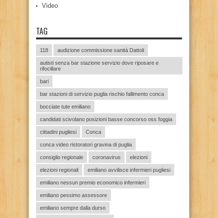
Video
TAG
118
audizione commissione sanità Dattoli
autisti senza bar stazione servizio dove riposare e
rifocillare
bari
bar stazioni di servizio puglia rischio fallimento conca
bocciate tute emiliano
candidati scivolano posizioni basse concorso oss foggia
cittadini pugliesi
Conca
conca video ristoratori gravina di puglia
consiglio regionale
coronavirus
elezioni
elezioni regionali
emiliano avvilisce infermieri pugliesi
emiliano nessun premio economico infermieri
emiliano pessimo assessore
emiliano sempre dalla durso