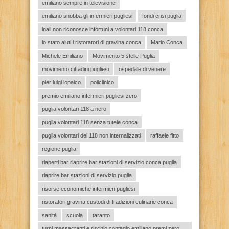
emiliano sempre in televisione
emiliano snobba gli infermieri pugliesi
fondi crisi puglia
inail non riconosce infortuni a volontari 118 conca
lo stato aiuti i ristoratori di gravina conca
Mario Conca
Michele Emiliano
Movimento 5 stelle Puglia
movimento cittadini pugliesi
ospedale di venere
pier luigi lopalco
policlinico
premio emiliano infermieri pugliesi zero
puglia volontari 118 a nero
puglia volontari 118 senza tutele conca
puglia volontari del 118 non internalizzati
raffaele fitto
regione puglia
riaperti bar riaprire bar stazioni di servizio conca puglia
riaprire bar stazioni di servizio puglia
risorse economiche infermieri pugliesi
ristoratori gravina custodi di tradizioni culinarie conca
sanità
scuola
taranto
turni massacranti e rischio contagio emiliano premi zero