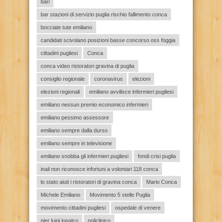
bari
bar stazioni di servizio puglia rischio fallimento conca
bocciate tute emiliano
candidati scivolano posizioni basse concorso oss foggia
cittadini pugliesi
Conca
conca video ristoratori gravina di puglia
consiglio regionale
coronavirus
elezioni
elezioni regionali
emiliano avvilisce infermieri pugliesi
emiliano nessun premio economico infermieri
emiliano pessimo assessore
emiliano sempre dalla durso
emiliano sempre in televisione
emiliano snobba gli infermieri pugliesi
fondi crisi puglia
inail non riconosce infortuni a volontari 118 conca
lo stato aiuti i ristoratori di gravina conca
Mario Conca
Michele Emiliano
Movimento 5 stelle Puglia
movimento cittadini pugliesi
ospedale di venere
pier luigi lopalco
policlinico