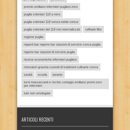
premio emiliano infermieri pugliesi zero
puglia volontari 118 a nero
puglia volontari 118 senza tutele conca
puglia volontari del 118 non internalizzati
raffaele fitto
regione puglia
riaperti bar riaprire bar stazioni di servizio conca puglia
riaprire bar stazioni di servizio puglia
risorse economiche infermieri pugliesi
ristoratori gravina custodi di tradizioni culinarie conca
sanità
scuola
taranto
turni massacranti e rischio contagio emiliano premi zero
per infermieri
tute non omologate
ARTICOLI RECENTI