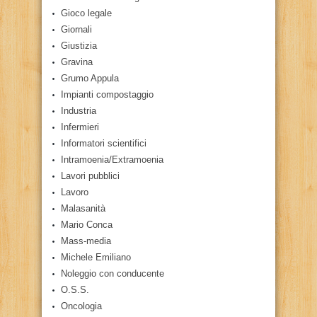
Gioco legale
Giornali
Giustizia
Gravina
Grumo Appula
Impianti compostaggio
Industria
Infermieri
Informatori scientifici
Intramoenia/Extramoenia
Lavori pubblici
Lavoro
Malasanità
Mario Conca
Mass-media
Michele Emiliano
Noleggio con conducente
O.S.S.
Oncologia