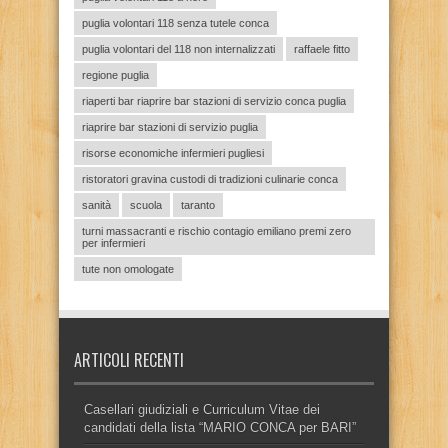
puglia volontari 118 senza tutele conca
puglia volontari del 118 non internalizzati
raffaele fitto
regione puglia
riaperti bar riaprire bar stazioni di servizio conca puglia
riaprire bar stazioni di servizio puglia
risorse economiche infermieri pugliesi
ristoratori gravina custodi di tradizioni culinarie conca
sanità
scuola
taranto
turni massacranti e rischio contagio emiliano premi zero
per infermieri
tute non omologate
ARTICOLI RECENTI
Casellari giudiziali e Curriculum Vitae dei
candidati della lista “MARIO CONCA per BARI”