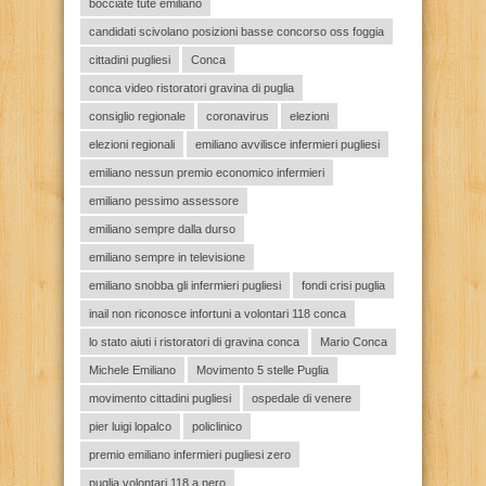
bocciate tute emiliano
candidati scivolano posizioni basse concorso oss foggia
cittadini pugliesi
Conca
conca video ristoratori gravina di puglia
consiglio regionale
coronavirus
elezioni
elezioni regionali
emiliano avvilisce infermieri pugliesi
emiliano nessun premio economico infermieri
emiliano pessimo assessore
emiliano sempre dalla durso
emiliano sempre in televisione
emiliano snobba gli infermieri pugliesi
fondi crisi puglia
inail non riconosce infortuni a volontari 118 conca
lo stato aiuti i ristoratori di gravina conca
Mario Conca
Michele Emiliano
Movimento 5 stelle Puglia
movimento cittadini pugliesi
ospedale di venere
pier luigi lopalco
policlinico
premio emiliano infermieri pugliesi zero
puglia volontari 118 a nero