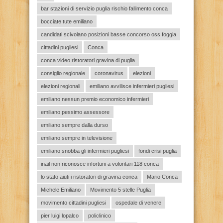
bar stazioni di servizio puglia rischio fallimento conca
bocciate tute emiliano
candidati scivolano posizioni basse concorso oss foggia
cittadini pugliesi
Conca
conca video ristoratori gravina di puglia
consiglio regionale
coronavirus
elezioni
elezioni regionali
emiliano avvilisce infermieri pugliesi
emiliano nessun premio economico infermieri
emiliano pessimo assessore
emiliano sempre dalla durso
emiliano sempre in televisione
emiliano snobba gli infermieri pugliesi
fondi crisi puglia
inail non riconosce infortuni a volontari 118 conca
lo stato aiuti i ristoratori di gravina conca
Mario Conca
Michele Emiliano
Movimento 5 stelle Puglia
movimento cittadini pugliesi
ospedale di venere
pier luigi lopalco
policlinico