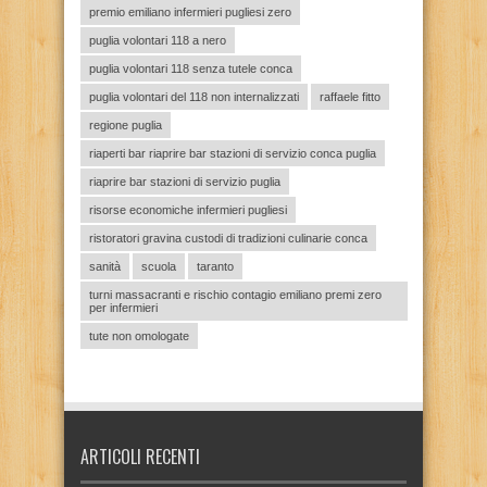
premio emiliano infermieri pugliesi zero
puglia volontari 118 a nero
puglia volontari 118 senza tutele conca
puglia volontari del 118 non internalizzati
raffaele fitto
regione puglia
riaperti bar riaprire bar stazioni di servizio conca puglia
riaprire bar stazioni di servizio puglia
risorse economiche infermieri pugliesi
ristoratori gravina custodi di tradizioni culinarie conca
sanità
scuola
taranto
turni massacranti e rischio contagio emiliano premi zero
per infermieri
tute non omologate
ARTICOLI RECENTI