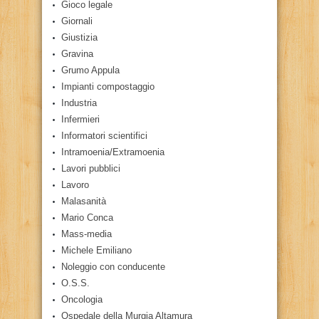
Gioco legale
Giornali
Giustizia
Gravina
Grumo Appula
Impianti compostaggio
Industria
Infermieri
Informatori scientifici
Intramoenia/Extramoenia
Lavori pubblici
Lavoro
Malasanità
Mario Conca
Mass-media
Michele Emiliano
Noleggio con conducente
O.S.S.
Oncologia
Ospedale della Murgia Altamura