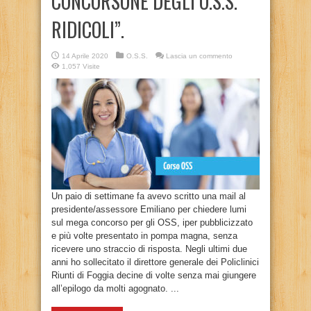
CONCORSONE DEGLI O.S.S.
RIDICOLI”.
14 Aprile 2020
O.S.S.
Lascia un commento
1,057 Visite
Un paio di settimane fa avevo scritto una mail al
presidente/assessore Emiliano per chiedere lumi
sul mega concorso per gli OSS, iper pubblicizzato
e più volte presentato in pompa magna, senza
ricevere uno straccio di risposta. Negli ultimi due
anni ho sollecitato il direttore generale dei Policlinici
Riunti di Foggia decine di volte senza mai giungere
all’epilogo da molti agognato. ...