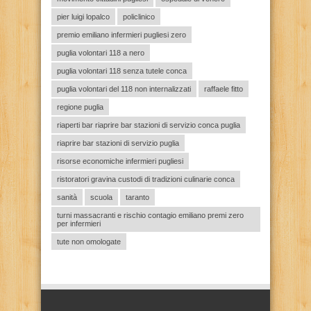
pier luigi lopalco
policlinico
premio emiliano infermieri pugliesi zero
puglia volontari 118 a nero
puglia volontari 118 senza tutele conca
puglia volontari del 118 non internalizzati
raffaele fitto
regione puglia
riaperti bar riaprire bar stazioni di servizio conca puglia
riaprire bar stazioni di servizio puglia
risorse economiche infermieri pugliesi
ristoratori gravina custodi di tradizioni culinarie conca
sanità
scuola
taranto
turni massacranti e rischio contagio emiliano premi zero
per infermieri
tute non omologate