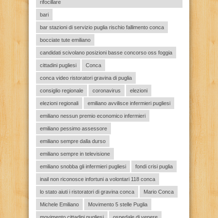
rifocillare
bari
bar stazioni di servizio puglia rischio fallimento conca
bocciate tute emiliano
candidati scivolano posizioni basse concorso oss foggia
cittadini pugliesi
Conca
conca video ristoratori gravina di puglia
consiglio regionale
coronavirus
elezioni
elezioni regionali
emiliano avvilisce infermieri pugliesi
emiliano nessun premio economico infermieri
emiliano pessimo assessore
emiliano sempre dalla durso
emiliano sempre in televisione
emiliano snobba gli infermieri pugliesi
fondi crisi puglia
inail non riconosce infortuni a volontari 118 conca
lo stato aiuti i ristoratori di gravina conca
Mario Conca
Michele Emiliano
Movimento 5 stelle Puglia
movimento cittadini pugliesi
ospedale di venere