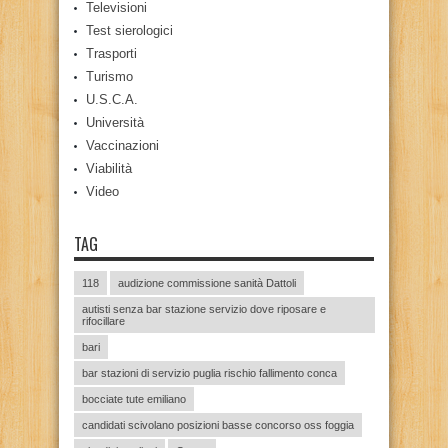
Televisioni
Test sierologici
Trasporti
Turismo
U.S.C.A.
Università
Vaccinazioni
Viabilità
Video
TAG
118
audizione commissione sanità Dattoli
autisti senza bar stazione servizio dove riposare e
rifocillare
bari
bar stazioni di servizio puglia rischio fallimento conca
bocciate tute emiliano
candidati scivolano posizioni basse concorso oss foggia