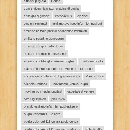
cittadini pugliesi
Conca
conca video ristoratori gravina di puglia
consiglio regionale
coronavirus
elezioni
elezioni regionali
emiliano avvilisce infermieri pugliesi
emiliano nessun premio economico infermieri
emiliano pessimo assessore
emiliano sempre dalla durso
emiliano sempre in televisione
emiliano snobba gli infermieri pugliesi
fondi crisi puglia
inail non riconosce infortuni a volontari 118 conca
lo stato aiuti i ristoratori di gravina conca
Mario Conca
Michele Emiliano
Movimento 5 stelle Puglia
movimento cittadini pugliesi
ospedale di venere
pier luigi lopalco
policlinico
premio emiliano infermieri pugliesi zero
puglia volontari 118 a nero
puglia volontari 118 senza tutele conca
puglia volontari del 118 non internalizzati
raffaele fitto