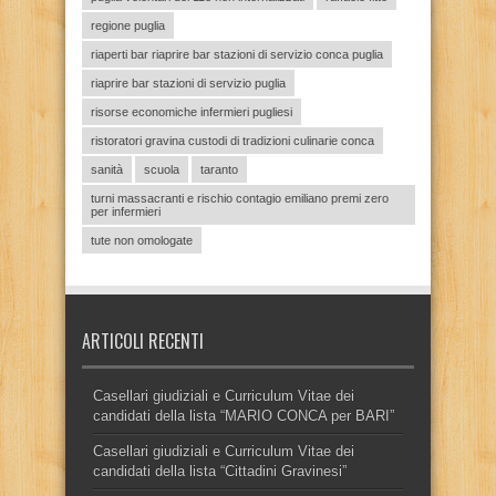
regione puglia
riaperti bar riaprire bar stazioni di servizio conca puglia
riaprire bar stazioni di servizio puglia
risorse economiche infermieri pugliesi
ristoratori gravina custodi di tradizioni culinarie conca
sanità
scuola
taranto
turni massacranti e rischio contagio emiliano premi zero
per infermieri
tute non omologate
ARTICOLI RECENTI
Casellari giudiziali e Curriculum Vitae dei
candidati della lista “MARIO CONCA per BARI”
Casellari giudiziali e Curriculum Vitae dei
candidati della lista “Cittadini Gravinesi”