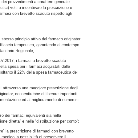
ia dei provvedimenti a carattere generale
peutici) volti a incentivare la prescrizione e
ei farmaci con brevetto scaduto rispetto agli
 stesso principio attivo del farmaco originator
efficacia terapeutica, garantendo al contempo
Sanitario Regionale;
07.2017, i farmaci a brevetto scaduto
lla spesa per i farmaci acquistati dalle
soltanto il 22% della spesa farmaceutica del
i attraverso una maggiore prescrizione degli
ginator, consentirebbe di liberare importanti
lementazione ed al miglioramento di numerosi
zo dei farmaci equivalenti sia nella
ione diretta” e nella “distribuzione per conto”;
e” la prescrizione di farmaci con brevetto
l medico la possibilità di prescrivere il