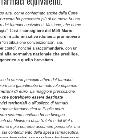
farmaci equivalenti.
oppo alta, come confermato anche dalla Corte
er questo ho presentato più di un mese fa una
so dei farmaci equivalenti. Mozione, che come
ghi”
. Così il
consigliere del M5S Mario
ere in atto iniziative idonee a promuovere
a “distribuzione convenzionata”, sia,
e per conto”, nonché a
raccomandare
, con un
rsi alla normativa nazionale che predilige,
o generico a quello brevettato.
no lo stesso principio attivo del farmaco
ggiore uso garantirebbe un notevole risparmio
milioni di euro
. La maggiore prescrizione
se che potrebbero essere destinate
zi territoriali
o all’utilizzo di farmaci
a spesa farmaceutica la Puglia potrà
ostro sistema sanitario ha un bisogno
anti del Ministero della Salute e del Mef e
ieremo e più potremo assumere personale, ma
, sul contenimento della spesa farmaceutica,