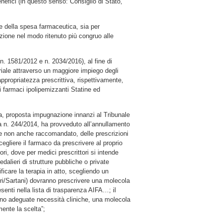
nefici (in questo senso: Consiglio di Stato,
e della spesa farmaceutica, sia per
zione nel modo ritenuto più congruo alle
n. 1581/2012 e n. 2034/2016), al fine di
oriale attraverso un maggiore impiego degli
appropriatezza prescrittiva, rispettivamente,
 farmaci ipolipemizzanti Statine ed
ia, proposta impugnazione innanzi al Tribunale
a n. 244/2014, ha provveduto all’annullamento
e non anche raccomandato, delle prescrizioni
cegliere il farmaco da prescrivere al proprio
ori, dove per medici prescrittori si intende
dalieri di strutture pubbliche o private
ficare la terapia in atto, scegliendo un
ri/Sartani) dovranno prescrivere una molecola
senti nella lista di trasparenza AIFA…; il
ano adeguate necessità cliniche, una molecola
ente la scelta”;