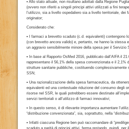
• Allo stato attuale, non risultano adottati dalla Regione Pugl
(ovvero non riferiti a singoli principi attivi utilizzati a fini tera
l’utilizzo, sia a livello ospedaliero sia a livello territoriale, d
originator;
Considerato che:
• I farmaci a brevetto scaduto (c.d. equivalenti) contengono lo
(con brevetto ancora valido) e, pertanto, ne hanno la stessa 
un aggravio sensibilmente minore della spesa per il Servizio 
• In base al Rapporto OsMed 2016, pubblicato dall’AIFA il 21.
rappresentano il 56,1% della spesa convenzionata e il 2,1% de
strutture sanitarie pubbliche, costituendo complessivamente 
SSN;
• Una razionalizzazione della spesa farmaceutica, da otteners
equivalenti ed una contestuale riduzione del consumo degli ori
risorse nel SSR, le quali potrebbero essere destinate all’imp
servizi territoriali o all’utilizzo di farmaci innovativi;
• In questo senso, è di rilevante importanza aumentare l’utiliz
“distribuzione convenzionata”, sia, soprattutto, nella “distribuz
• Infatti ciascuna Regione ben può raccomandare di “prediliger
scaduto a parità di principi attivi, ferma restando, quindi, per i