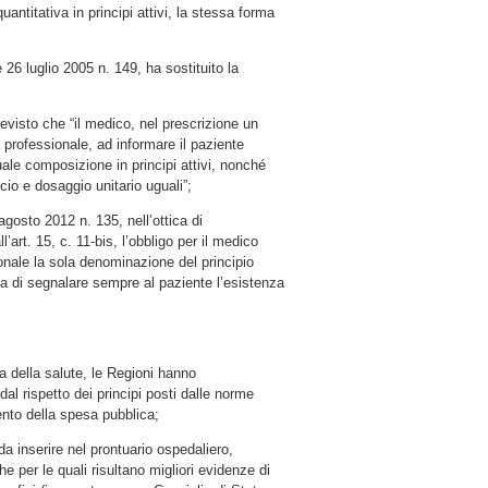
ntitativa in principi attivi, la stessa forma
 26 luglio 2005 n. 149, ha sostituito la
revisto che “il medico, nel prescrizione un
professionale, ad informare il paziente
ale composizione in principi attivi, nonché
cio e dosaggio unitario uguali”;
agosto 2012 n. 135, nell’ottica di
l’art. 15, c. 11-bis, l’obbligo per il medico
zionale la sola denominazione del principio
ta di segnalare sempre al paziente l’esistenza
a della salute, le Regioni hanno
 dal rispetto dei principi posti dalle norme
ento della spesa pubblica;
da inserire nel prontuario ospedaliero,
che per le quali risultano migliori evidenze di