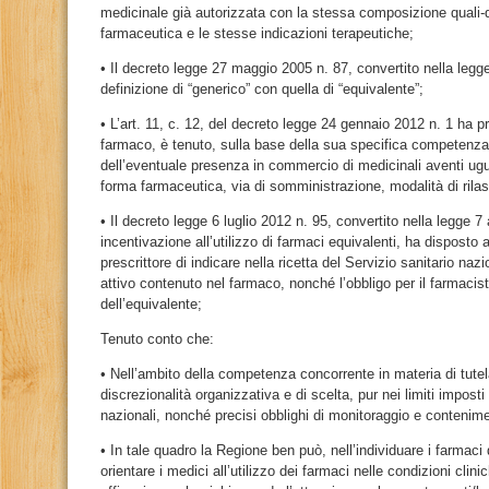
medicinale già autorizzata con la stessa composizione quali-qua
farmaceutica e le stesse indicazioni terapeutiche;
• Il decreto legge 27 maggio 2005 n. 87, convertito nella legge
definizione di “generico” con quella di “equivalente”;
• L’art. 11, c. 12, del decreto legge 24 gennaio 2012 n. 1 ha p
farmaco, è tenuto, sulla base della sua specifica competenza 
dell’eventuale presenza in commercio di medicinali aventi ugu
forma farmaceutica, via di somministrazione, modalità di rilas
• Il decreto legge 6 luglio 2012 n. 95, convertito nella legge 7 
incentivazione all’utilizzo di farmaci equivalenti, ha disposto al
prescrittore di indicare nella ricetta del Servizio sanitario na
attivo contenuto nel farmaco, nonché l’obbligo per il farmacis
dell’equivalente;
Tenuto conto che:
• Nell’ambito della competenza concorrente in materia di tutel
discrezionalità organizzativa e di scelta, pur nei limiti imposti
nazionali, nonché precisi obblighi di monitoraggio e contenim
• In tale quadro la Regione ben può, nell’individuare i farmaci 
orientare i medici all’utilizzo dei farmaci nelle condizioni clini