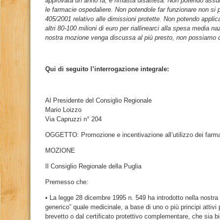
approvata un anno fa, è rimasta disattesa. Non potendo assu
le farmacie ospedaliere. Non potendole far funzionare non si pu
405/2001 relativo alle dimissioni protette. Non potendo appli
altri 80-100 milioni di euro per riallinearci alla spesa media 
nostra mozione venga discussa al più presto, non possiamo con
Qui di seguito l’interrogazione integrale:
Al Presidente del Consiglio Regionale
Mario Loizzo
Via Capruzzi n° 204
OGGETTO: Promozione e incentivazione all’utilizzo dei farma
MOZIONE
Il Consiglio Regionale della Puglia
Premesso che:
• La legge 28 dicembre 1995 n. 549 ha introdotto nella nostra le
generico” quale medicinale, a base di uno o più principi attivi 
brevetto o dal certificato protettivo complementare, che sia bi