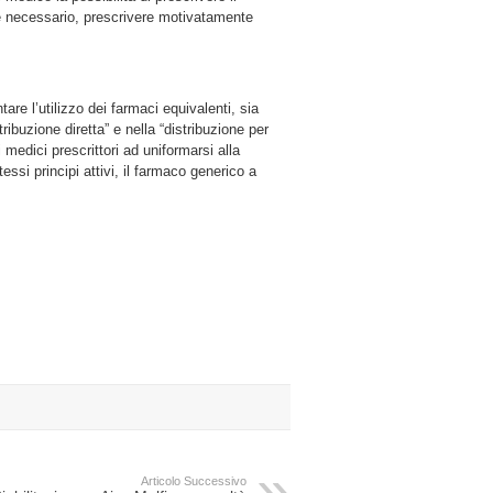
e necessario, prescrivere motivatamente
are l’utilizzo dei farmaci equivalenti, sia
tribuzione diretta” e nella “distribuzione per
edici prescrittori ad uniformarsi alla
essi principi attivi, il farmaco generico a
Articolo Successivo