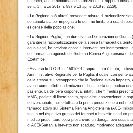
efficacia, anche richiamando l’attenzione sul rapporto costi/be
sent. 3 marzo 2017 n. 997 e 13 aprile 2018 n. 2229);
• La Regione può altresì prevedere misure di razionalizzazion
contenerla sia per impegnare le somme limitate a sua disposi
esigenze della popolazione;
• La Regione Puglia, con due diverse Deliberazioni di Giunta (
garantire la razionalizzazione della spesa farmaceutica territ
equivalenti, ha previsto appositi interventi per incrementare l’
dei farmaci antagonisti del Sistema Renina Angiotensina e dei
Ezetimibe;
• Avverso la D.G.R. n. 1581/2012 sopra citata è stata, tuttav
Amministrativo Regionale per la Puglia, il quale, con sentenz
della stessa sul presupposto che la Regione aveva imposto, 
aventi come effetto la limitazione della libertà del medico di s
paziente. La delibera disponeva, infatti, che “i medici prescritt
MMG, pediatri di libera scelta, specialisti convenzionati e ospe
convenzionate, nell’effettuare la prima prescrizione o nel modi
farmaco attivo sul Sistema Renina Angiotensina (ACE- Inibito
scelta nel rispettivo gruppo dei farmaci a brevetto scaduto pre
medico proscrittore potrà prescrivere un deroga, ove sussist
di ACEi/Sartani a brevetto non scaduto, motivando adeguatam