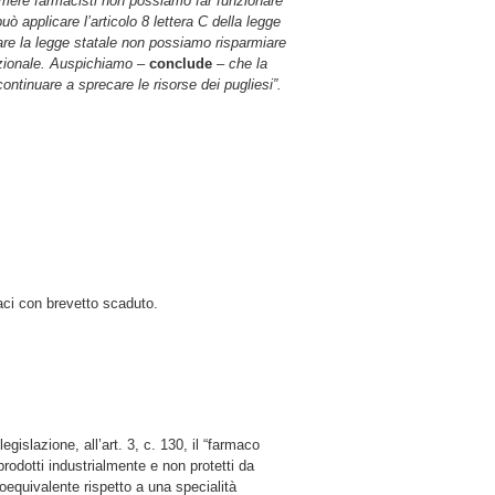
mere farmacisti non possiamo far funzionare
ò applicare l’articolo 8 lettera C della legge
care la legge statale non possiamo risparmiare
nazionale. Auspichiamo –
conclude
– che la
tinuare a sprecare le risorse dei pugliesi”.
ci con brevetto scaduto.
gislazione, all’art. 3, c. 130, il “farmaco
prodotti industrialmente e non protetti da
oequivalente rispetto a una specialità