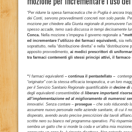
mozione per incrementare l’uso dei 
“Per ridurre la spesa farmaceutica che in Puglia è ancora tr
dei Conti, servono provvedimenti concreti non solo parole. P
mozione per chiedere alla Giunta regionale di promuovere l’u
spesso accade, temo sarà discussa in tempi decisamente lun
Conca.
Nella mozione s’impegna il governo regionale a
“mett
ed incrementare l’utilizzo dei farmaci equivalenti,
sia nell
soprattutto, nella “distribuzione diretta” e nella “distribuzion
apposito provvedimento,
ai medici prescrittori di uniforma
tra farmaci contenenti gli stessi principi attivi, il farmac
“
I farmaci equivalenti
–
continua il pentastellato
–
contengo
“originator” con la stessa efficacia terapeutica, e un loro ma
per il Servizio Sanitario Regionale quantificabile in
decine di 
degli equivalenti consentirebbe di
liberare importanti risor
all’implementazione ed al miglioramento di numerosi servi
innovativi. Senza contare –
prosegue
– che solo riducendo l
assumere nuovo personale nelle aziende sanitarie, di cui il n
disperato, avendo avuto precise prescrizioni dai tavoli affianc
scritte nero su bianco nel programma operativo. Più risparm
sembra un gatto che si morde la coda e un’altra mia mozione