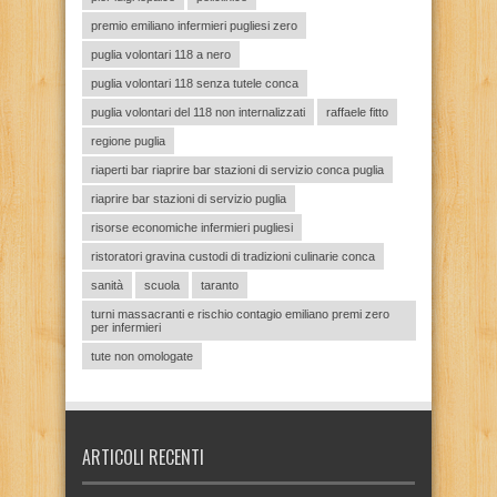
premio emiliano infermieri pugliesi zero
puglia volontari 118 a nero
puglia volontari 118 senza tutele conca
puglia volontari del 118 non internalizzati
raffaele fitto
regione puglia
riaperti bar riaprire bar stazioni di servizio conca puglia
riaprire bar stazioni di servizio puglia
risorse economiche infermieri pugliesi
ristoratori gravina custodi di tradizioni culinarie conca
sanità
scuola
taranto
turni massacranti e rischio contagio emiliano premi zero
per infermieri
tute non omologate
ARTICOLI RECENTI