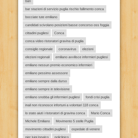
bari
bar stazioni di servizio puglia rischio fallimento conca
bocciate tute emiliano
candidati scivolano posizioni basse concorso oss foggia
cittadini pugliesi
Conca
conca video ristoratori gravina di puglia
consiglio regionale
coronavirus
elezioni
elezioni regionali
emiliano avvilisce infermieri pugliesi
emiliano nessun premio economico infermieri
emiliano pessimo assessore
emiliano sempre dalla durso
emiliano sempre in televisione
emiliano snobba gli infermieri pugliesi
fondi crisi puglia
inail non riconosce infortuni a volontari 118 conca
lo stato aiuti i ristoratori di gravina conca
Mario Conca
Michele Emiliano
Movimento 5 stelle Puglia
movimento cittadini pugliesi
ospedale di venere
pier luigi lopalco
policlinico