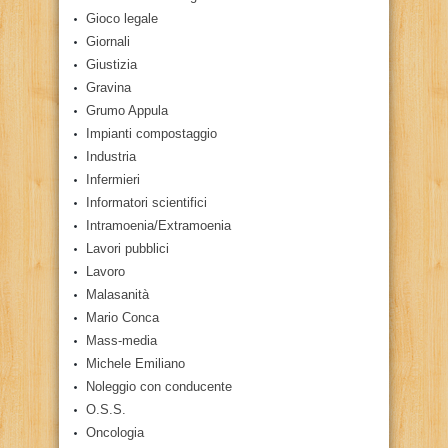
Gioco legale
Giornali
Giustizia
Gravina
Grumo Appula
Impianti compostaggio
Industria
Infermieri
Informatori scientifici
Intramoenia/Extramoenia
Lavori pubblici
Lavoro
Malasanità
Mario Conca
Mass-media
Michele Emiliano
Noleggio con conducente
O.S.S.
Oncologia