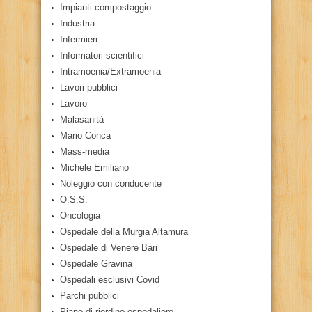
Impianti compostaggio
Industria
Infermieri
Informatori scientifici
Intramoenia/Extramoenia
Lavori pubblici
Lavoro
Malasanità
Mario Conca
Mass-media
Michele Emiliano
Noleggio con conducente
O.S.S.
Oncologia
Ospedale della Murgia Altamura
Ospedale di Venere Bari
Ospedale Gravina
Ospedali esclusivi Covid
Parchi pubblici
Piano di riordino ospedaliero