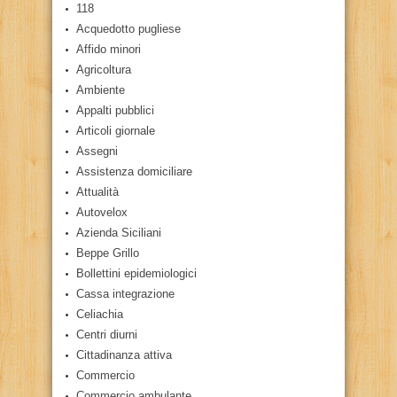
118
Acquedotto pugliese
Affido minori
Agricoltura
Ambiente
Appalti pubblici
Articoli giornale
Assegni
Assistenza domiciliare
Attualità
Autovelox
Azienda Siciliani
Beppe Grillo
Bollettini epidemiologici
Cassa integrazione
Celiachia
Centri diurni
Cittadinanza attiva
Commercio
Commercio ambulante