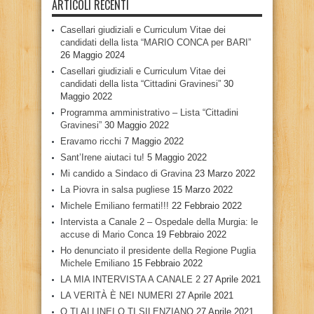
ARTICOLI RECENTI
Casellari giudiziali e Curriculum Vitae dei
candidati della lista “MARIO CONCA per BARI”
26 Maggio 2024
Casellari giudiziali e Curriculum Vitae dei
candidati della lista “Cittadini Gravinesi”
30
Maggio 2022
Programma amministrativo – Lista “Cittadini
Gravinesi”
30 Maggio 2022
Eravamo ricchi
7 Maggio 2022
Sant’Irene aiutaci tu!
5 Maggio 2022
Mi candido a Sindaco di Gravina
23 Marzo 2022
La Piovra in salsa pugliese
15 Marzo 2022
Michele Emiliano fermati!!!
22 Febbraio 2022
Intervista a Canale 2 – Ospedale della Murgia: le
accuse di Mario Conca
19 Febbraio 2022
Ho denunciato il presidente della Regione Puglia
Michele Emiliano
15 Febbraio 2022
LA MIA INTERVISTA A CANALE 2
27 Aprile 2021
LA VERITÀ È NEI NUMERI
27 Aprile 2021
O TI ALLINEI O TI SILENZIANO
27 Aprile 2021