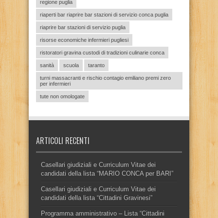
regione puglia
riaperti bar riaprire bar stazioni di servizio conca puglia
riaprire bar stazioni di servizio puglia
risorse economiche infermieri pugliesi
ristoratori gravina custodi di tradizioni culinarie conca
sanità
scuola
taranto
turni massacranti e rischio contagio emiliano premi zero
per infermieri
tute non omologate
ARTICOLI RECENTI
Casellari giudiziali e Curriculum Vitae dei
candidati della lista “MARIO CONCA per BARI”
Casellari giudiziali e Curriculum Vitae dei
candidati della lista “Cittadini Gravinesi”
Programma amministrativo – Lista “Cittadini