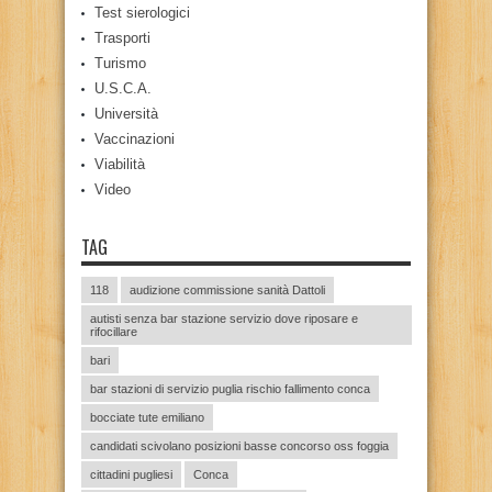
Test sierologici
Trasporti
Turismo
U.S.C.A.
Università
Vaccinazioni
Viabilità
Video
TAG
118
audizione commissione sanità Dattoli
autisti senza bar stazione servizio dove riposare e
rifocillare
bari
bar stazioni di servizio puglia rischio fallimento conca
bocciate tute emiliano
candidati scivolano posizioni basse concorso oss foggia
cittadini pugliesi
Conca