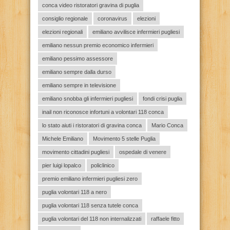
conca video ristoratori gravina di puglia
consiglio regionale
coronavirus
elezioni
elezioni regionali
emiliano avvilisce infermieri pugliesi
emiliano nessun premio economico infermieri
emiliano pessimo assessore
emiliano sempre dalla durso
emiliano sempre in televisione
emiliano snobba gli infermieri pugliesi
fondi crisi puglia
inail non riconosce infortuni a volontari 118 conca
lo stato aiuti i ristoratori di gravina conca
Mario Conca
Michele Emiliano
Movimento 5 stelle Puglia
movimento cittadini pugliesi
ospedale di venere
pier luigi lopalco
policlinico
premio emiliano infermieri pugliesi zero
puglia volontari 118 a nero
puglia volontari 118 senza tutele conca
puglia volontari del 118 non internalizzati
raffaele fitto