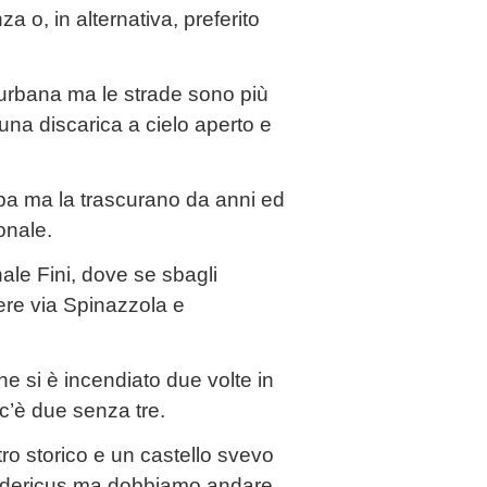
a o, in alternativa, preferito
 urbana ma le strade sono più
una discarica a cielo aperto e
opa ma la trascurano da anni ed
onale.
nale Fini, dove se sbagli
ndere via Spinazzola e
he si è incendiato due volte in
c’è due senza tre.
ro storico e un castello svevo
Fredericus ma dobbiamo andare