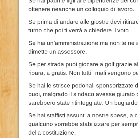
Se hai padri e figli alle dipendenze del 
ottenere neanche un colloquio di lavoro.
Se prima di andare alle giostre devi ritirare
turno che poi ti verrà a chiedere il voto.
Se hai un’amministrazione ma non te ne a
dimette un assessore.
Se per strada puoi giocare a golf grazie a
ripara, a gratis. Non tutti i mali vengono 
Se hai le strisce pedonali sponsorizzate 
puoi, malgrado il sindaco avesse giurato
sarebbero state ritinteggiate. Un bugiardo 
Se hai staffisti assunti a nostre spese, a 
qualcuno vorrebbe stabilizzare per sempre,
della costituzione.