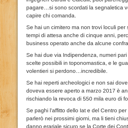
pagare…si sono scordati la segnaletica ve
capire chi comanda.
Se hai un cimitero ma non trovi loculi per s
tempi di attesa anche di cinque anni, perc
business operato anche da alcune confra
Se hai due via Indipendenza, numeri pari 
scelte possibili in toponomastica, e le gu
volentieri si perdono…incredibile.
Se hai reperti archeologici e non sai dove
doveva essere aperto a marzo 2017 è an
rischiando la revoca di 550 mila euro di fo
Se paghi l’affitto dello Iat e del Centro per
parlerò nei prossimi giorni, ma li tieni c
danno erariale sicuro se la Corte dei Con