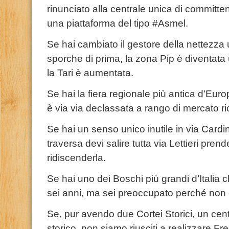
rinunciato alla centrale unica di committenz
una piattaforma del tipo #Asmel.
Se hai cambiato il gestore della nettezza
sporche di prima, la zona Pip è diventata 
la Tari è aumentata.
Se hai la fiera regionale più antica d’Eur
è via via declassata a rango di mercato ri
Se hai un senso unico inutile in via Cardi
traversa devi salire tutta via Lettieri pre
ridiscenderla.
Se hai uno dei Boschi più grandi d’Italia c
sei anni, ma sei preoccupato perché non 
Se, pur avendo due Cortei Storici, un cent
storico, non siamo riusciti a realizzare 