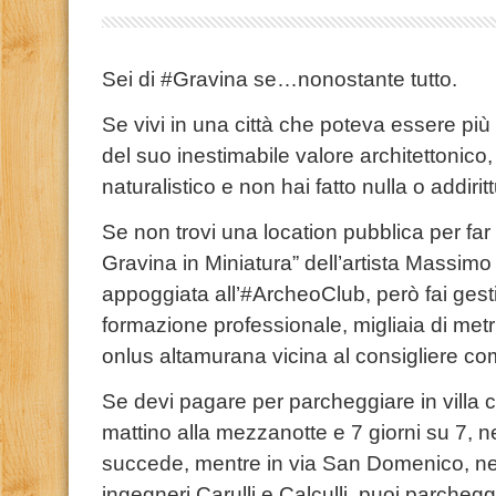
Sei di #Gravina se…nonostante tutto.
Se vivi in una città che poteva essere più
del suo inestimabile valore architettonico,
naturalistico e non hai fatto nulla o addirit
Se non trovi una location pubblica per far 
Gravina in Miniatura” dell’artista Massi
appoggiata all’#ArcheoClub, però fai gesti
formazione professionale, migliaia di metri
onlus altamurana vicina al consigliere c
Se devi pagare per parcheggiare in villa
mattino alla mezzanotte e 7 giorni su 7,
succede, mentre in via San Domenico, nei p
ingegneri Carulli e Calculli, puoi parchegg