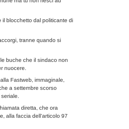
comune ma tu non riesci ad
 il blocchetto dal politicante di
ccorgi, tranne quando si
lle buche che il sindaco non
per nuocere.
dalla Fastweb, immaginale,
 che a settembre scorso
seriale.
chiamata diretta, che ora
 alla faccia dell’articolo 97