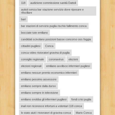
118
audizione commissione sanità Dattoli
autisti senza bar stazione servizio dove riposare e
rifocillare
bari
bar stazioni di servizio puglia rischio fallimento conca
bocciate tute emiliano
candidati scivolano posizioni basse concorso oss foggia
cittadini pugliesi
Conca
conca video ristoratori gravina di puglia
consiglio regionale
coronavirus
elezioni
elezioni regionali
emiliano avvilisce infermieri pugliesi
emiliano nessun premio economico infermieri
emiliano pessimo assessore
emiliano sempre dalla durso
emiliano sempre in televisione
emiliano snobba gli infermieri pugliesi
fondi crisi puglia
inail non riconosce infortuni a volontari 118 conca
lo stato aiuti i ristoratori di gravina conca
Mario Conca