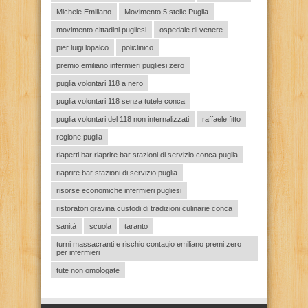
Michele Emiliano
Movimento 5 stelle Puglia
movimento cittadini pugliesi
ospedale di venere
pier luigi lopalco
policlinico
premio emiliano infermieri pugliesi zero
puglia volontari 118 a nero
puglia volontari 118 senza tutele conca
puglia volontari del 118 non internalizzati
raffaele fitto
regione puglia
riaperti bar riaprire bar stazioni di servizio conca puglia
riaprire bar stazioni di servizio puglia
risorse economiche infermieri pugliesi
ristoratori gravina custodi di tradizioni culinarie conca
sanità
scuola
taranto
turni massacranti e rischio contagio emiliano premi zero
per infermieri
tute non omologate