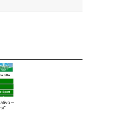
ativo –
si”