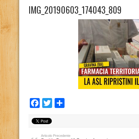
IMG_20190603_174043_809
Facebook
Twitter
Condividi
Articolo Precedente