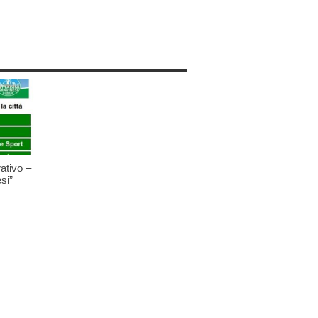
ativo –
si”