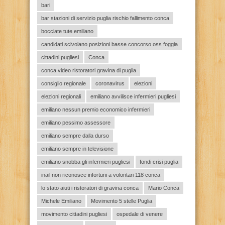
bari
bar stazioni di servizio puglia rischio fallimento conca
bocciate tute emiliano
candidati scivolano posizioni basse concorso oss foggia
cittadini pugliesi
Conca
conca video ristoratori gravina di puglia
consiglio regionale
coronavirus
elezioni
elezioni regionali
emiliano avvilisce infermieri pugliesi
emiliano nessun premio economico infermieri
emiliano pessimo assessore
emiliano sempre dalla durso
emiliano sempre in televisione
emiliano snobba gli infermieri pugliesi
fondi crisi puglia
inail non riconosce infortuni a volontari 118 conca
lo stato aiuti i ristoratori di gravina conca
Mario Conca
Michele Emiliano
Movimento 5 stelle Puglia
movimento cittadini pugliesi
ospedale di venere