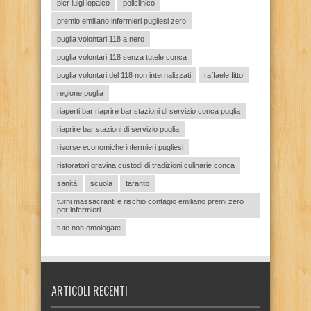
pier luigi lopalco
policlinico
premio emiliano infermieri pugliesi zero
puglia volontari 118 a nero
puglia volontari 118 senza tutele conca
puglia volontari del 118 non internalizzati
raffaele fitto
regione puglia
riaperti bar riaprire bar stazioni di servizio conca puglia
riaprire bar stazioni di servizio puglia
risorse economiche infermieri pugliesi
ristoratori gravina custodi di tradizioni culinarie conca
sanità
scuola
taranto
turni massacranti e rischio contagio emiliano premi zero
per infermieri
tute non omologate
ARTICOLI RECENTI