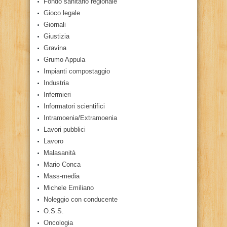
Fondo sanitario regionale
Gioco legale
Giornali
Giustizia
Gravina
Grumo Appula
Impianti compostaggio
Industria
Infermieri
Informatori scientifici
Intramoenia/Extramoenia
Lavori pubblici
Lavoro
Malasanità
Mario Conca
Mass-media
Michele Emiliano
Noleggio con conducente
O.S.S.
Oncologia