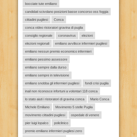
bocciate tute emiliano
candidati scivolano posizioni basse concorso oss foggia
cittadini pugliesi
Conca
conca video ristoratori gravina di puglia
consiglio regionale
coronavirus
elezioni
elezioni regionali
emiliano avvilisce infermieri pugliesi
emiliano nessun premio economico infermieri
emiliano pessimo assessore
emiliano sempre dalla durso
emiliano sempre in televisione
emiliano snobba gli infermieri pugliesi
fondi crisi puglia
inail non riconosce infortuni a volontari 118 conca
lo stato aiuti i ristoratori di gravina conca
Mario Conca
Michele Emiliano
Movimento 5 stelle Puglia
movimento cittadini pugliesi
ospedale di venere
pier luigi lopalco
policlinico
premio emiliano infermieri pugliesi zero