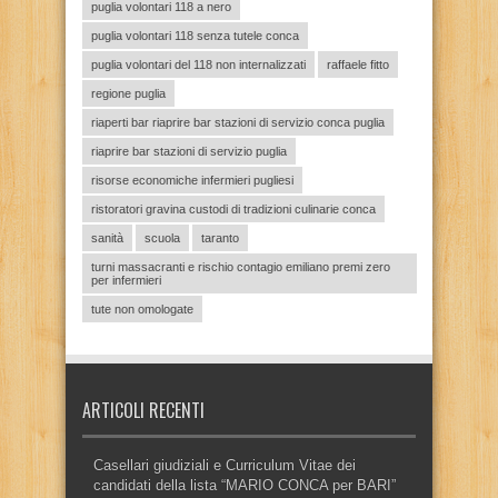
puglia volontari 118 a nero
puglia volontari 118 senza tutele conca
puglia volontari del 118 non internalizzati
raffaele fitto
regione puglia
riaperti bar riaprire bar stazioni di servizio conca puglia
riaprire bar stazioni di servizio puglia
risorse economiche infermieri pugliesi
ristoratori gravina custodi di tradizioni culinarie conca
sanità
scuola
taranto
turni massacranti e rischio contagio emiliano premi zero
per infermieri
tute non omologate
ARTICOLI RECENTI
Casellari giudiziali e Curriculum Vitae dei
candidati della lista “MARIO CONCA per BARI”