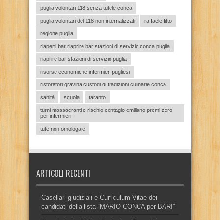
puglia volontari 118 senza tutele conca
puglia volontari del 118 non internalizzati
raffaele fitto
regione puglia
riaperti bar riaprire bar stazioni di servizio conca puglia
riaprire bar stazioni di servizio puglia
risorse economiche infermieri pugliesi
ristoratori gravina custodi di tradizioni culinarie conca
sanità
scuola
taranto
turni massacranti e rischio contagio emiliano premi zero
per infermieri
tute non omologate
ARTICOLI RECENTI
Casellari giudiziali e Curriculum Vitae dei
candidati della lista “MARIO CONCA per BARI”