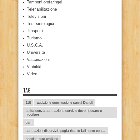
Tamponi orofaringei
Teleriabilitazione
Televisioni
Test sierologici
Trasporti
Turismo
U.S.C.A.
Università
Vaccinazioni
Viabilità
Video
TAG
118
audizione commissione sanità Dattoli
autisti senza bar stazione servizio dove riposare e
rifocillare
bari
bar stazioni di servizio puglia rischio fallimento conca
bocciate tute emiliano