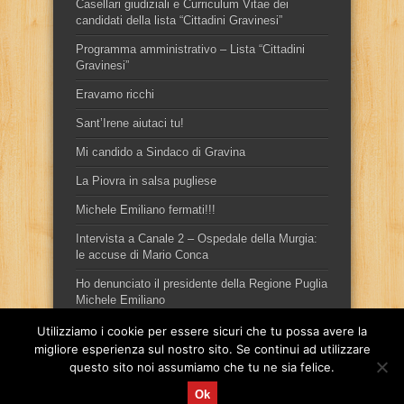
Casellari giudiziali e Curriculum Vitae dei
candidati della lista “Cittadini Gravinesi”
Programma amministrativo – Lista “Cittadini
Gravinesi”
Eravamo ricchi
Sant’Irene aiutaci tu!
Mi candido a Sindaco di Gravina
La Piovra in salsa pugliese
Michele Emiliano fermati!!!
Intervista a Canale 2 – Ospedale della Murgia:
le accuse di Mario Conca
Ho denunciato il presidente della Regione Puglia
Michele Emiliano
Utilizziamo i cookie per essere sicuri che tu possa avere la
migliore esperienza sul nostro sito. Se continui ad utilizzare
questo sito noi assumiamo che tu ne sia felice.
Ok
Sito ufficiale del candidato sindaco, per la città di Gravina in