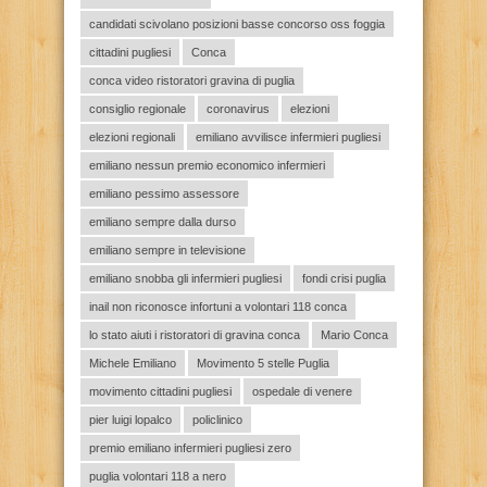
candidati scivolano posizioni basse concorso oss foggia
cittadini pugliesi
Conca
conca video ristoratori gravina di puglia
consiglio regionale
coronavirus
elezioni
elezioni regionali
emiliano avvilisce infermieri pugliesi
emiliano nessun premio economico infermieri
emiliano pessimo assessore
emiliano sempre dalla durso
emiliano sempre in televisione
emiliano snobba gli infermieri pugliesi
fondi crisi puglia
inail non riconosce infortuni a volontari 118 conca
lo stato aiuti i ristoratori di gravina conca
Mario Conca
Michele Emiliano
Movimento 5 stelle Puglia
movimento cittadini pugliesi
ospedale di venere
pier luigi lopalco
policlinico
premio emiliano infermieri pugliesi zero
puglia volontari 118 a nero