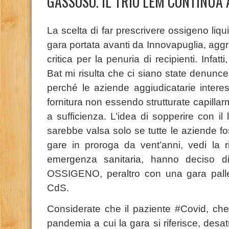
GASSOSO. IL TRIO LEM CONTINUA 
La scelta di far prescrivere ossigeno liqui
gara portata avanti da Innovapuglia, agg
critica per la penuria di recipienti. Infatt
Bat mi risulta che ci siano state denunce 
perché le aziende aggiudicatarie intere
fornitura non essendo strutturate capilla
a sufficienza. L’idea di sopperire con il
sarebbe valsa solo se tutte le aziende f
gare in proroga da vent’anni, vedi la r
emergenza sanitaria, hanno deciso di 
OSSIGENO, peraltro con una gara pallegg
CdS.
Considerate che il paziente #Covid, che 
pandemia a cui la gara si riferisce, desatu