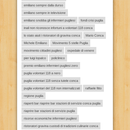
emiliano sempre dalla durso
emiliano sempre in televisione
emiliano snobba gli infermieri pugliesi
fondi crisi puglia
inail non riconosce infortuni a volontari 118 conca
lo stato aiuti i ristoratori di gravina conca
Mario Conca
Michele Emiliano
Movimento 5 stelle Puglia
movimento cittadini pugliesi
ospedale di venere
pier luigi lopalco
policlinico
premio emiliano infermieri pugliesi zero
puglia volontari 118 a nero
puglia volontari 118 senza tutele conca
puglia volontari del 118 non internalizzati
raffaele fitto
regione puglia
riaperti bar riaprire bar stazioni di servizio conca puglia
riaprire bar stazioni di servizio puglia
risorse economiche infermieri pugliesi
ristoratori gravina custodi di tradizioni culinarie conca