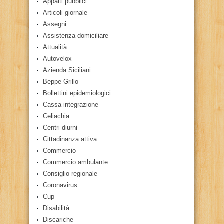
Appalti pubblici
Articoli giornale
Assegni
Assistenza domiciliare
Attualità
Autovelox
Azienda Siciliani
Beppe Grillo
Bollettini epidemiologici
Cassa integrazione
Celiachia
Centri diurni
Cittadinanza attiva
Commercio
Commercio ambulante
Consiglio regionale
Coronavirus
Cup
Disabilità
Discariche