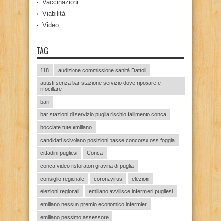
Vaccinazioni
Viabilità
Video
TAG
118
audizione commissione sanità Dattoli
autisti senza bar stazione servizio dove riposare e
rifocillare
bari
bar stazioni di servizio puglia rischio fallimento conca
bocciate tute emiliano
candidati scivolano posizioni basse concorso oss foggia
cittadini pugliesi
Conca
conca video ristoratori gravina di puglia
consiglio regionale
coronavirus
elezioni
elezioni regionali
emiliano avvilisce infermieri pugliesi
emiliano nessun premio economico infermieri
emiliano pessimo assessore