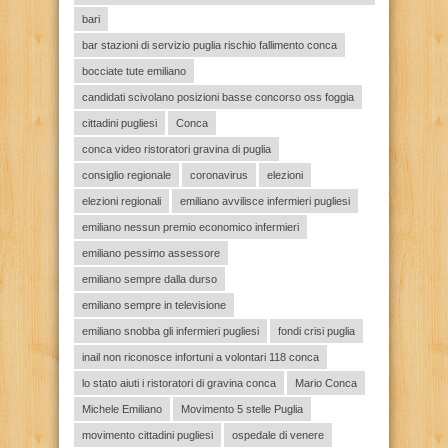
bari
bar stazioni di servizio puglia rischio fallimento conca
bocciate tute emiliano
candidati scivolano posizioni basse concorso oss foggia
cittadini pugliesi
Conca
conca video ristoratori gravina di puglia
consiglio regionale
coronavirus
elezioni
elezioni regionali
emiliano avvilisce infermieri pugliesi
emiliano nessun premio economico infermieri
emiliano pessimo assessore
emiliano sempre dalla durso
emiliano sempre in televisione
emiliano snobba gli infermieri pugliesi
fondi crisi puglia
inail non riconosce infortuni a volontari 118 conca
lo stato aiuti i ristoratori di gravina conca
Mario Conca
Michele Emiliano
Movimento 5 stelle Puglia
movimento cittadini pugliesi
ospedale di venere