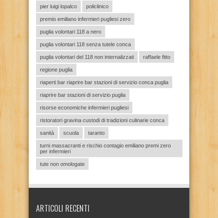
pier luigi lopalco
policlinico
premio emiliano infermieri pugliesi zero
puglia volontari 118 a nero
puglia volontari 118 senza tutele conca
puglia volontari del 118 non internalizzati
raffaele fitto
regione puglia
riaperti bar riaprire bar stazioni di servizio conca puglia
riaprire bar stazioni di servizio puglia
risorse economiche infermieri pugliesi
ristoratori gravina custodi di tradizioni culinarie conca
sanità
scuola
taranto
turni massacranti e rischio contagio emiliano premi zero
per infermieri
tute non omologate
ARTICOLI RECENTI