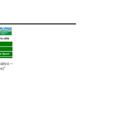
ativo –
si”