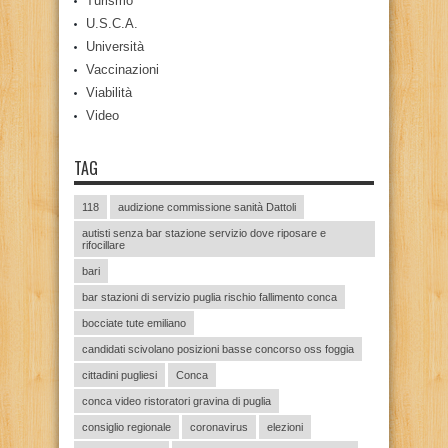
Turismo
U.S.C.A.
Università
Vaccinazioni
Viabilità
Video
TAG
118
audizione commissione sanità Dattoli
autisti senza bar stazione servizio dove riposare e
rifocillare
bari
bar stazioni di servizio puglia rischio fallimento conca
bocciate tute emiliano
candidati scivolano posizioni basse concorso oss foggia
cittadini pugliesi
Conca
conca video ristoratori gravina di puglia
consiglio regionale
coronavirus
elezioni