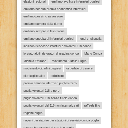
elezioni regionali
emiliano avvilisce infermieri pugliesi
emiliano nessun premio economico infermieri
emiliano pessimo assessore
emiliano sempre dalla durso
emiliano sempre in televisione
emiliano snobba gli infermieri pugliesi
fondi crisi puglia
inail non riconosce infortuni a volontari 118 conca
lo stato aiuti i ristoratori di gravina conca
Mario Conca
Michele Emiliano
Movimento 5 stelle Puglia
movimento cittadini pugliesi
ospedale di venere
pier luigi lopalco
policlinico
premio emiliano infermieri pugliesi zero
puglia volontari 118 a nero
puglia volontari 118 senza tutele conca
puglia volontari del 118 non internalizzati
raffaele fitto
regione puglia
riaperti bar riaprire bar stazioni di servizio conca puglia
riaprire bar stazioni di servizio puglia