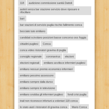
118
audizione commissione sanità Dattoli
autisti senza bar stazione servizio dove riposare e
rifocillare
bari
bar stazioni di servizio puglia rischio fallimento conca
bocciate tute emiliano
candidati scivolano posizioni basse concorso oss foggia
cittadini pugliesi
Conca
conca video ristoratori gravina di puglia
consiglio regionale
coronavirus
elezioni
elezioni regionali
emiliano avvilisce infermieri pugliesi
emiliano nessun premio economico infermieri
emiliano pessimo assessore
emiliano sempre dalla durso
emiliano sempre in televisione
emiliano snobba gli infermieri pugliesi
fondi crisi puglia
inail non riconosce infortuni a volontari 118 conca
lo stato aiuti i ristoratori di gravina conca
Mario Conca