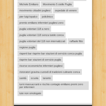
Michele Emiliano
Movimento 5 stelle Puglia
movimento cittadini pugliesi
ospedale di venere
pier luigi lopalco
policlinico
premio emiliano infermieri pugliesi zero
puglia volontari 118 a nero
puglia volontari 118 senza tutele conca
puglia volontari del 118 non internalizzati
raffaele fitto
regione puglia
riaperti bar riaprire bar stazioni di servizio conca puglia
riaprire bar stazioni di servizio puglia
risorse economiche infermieri pugliesi
ristoratori gravina custodi di tradizioni culinarie conca
sanità
scuola
taranto
turni massacranti e rischio contagio emiliano premi zero
per infermieri
tute non omologate