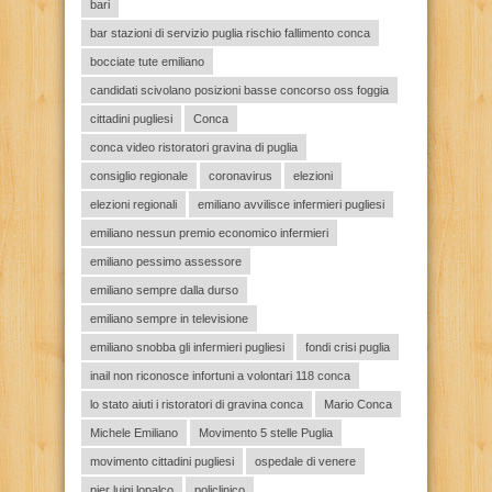
bari
bar stazioni di servizio puglia rischio fallimento conca
bocciate tute emiliano
candidati scivolano posizioni basse concorso oss foggia
cittadini pugliesi
Conca
conca video ristoratori gravina di puglia
consiglio regionale
coronavirus
elezioni
elezioni regionali
emiliano avvilisce infermieri pugliesi
emiliano nessun premio economico infermieri
emiliano pessimo assessore
emiliano sempre dalla durso
emiliano sempre in televisione
emiliano snobba gli infermieri pugliesi
fondi crisi puglia
inail non riconosce infortuni a volontari 118 conca
lo stato aiuti i ristoratori di gravina conca
Mario Conca
Michele Emiliano
Movimento 5 stelle Puglia
movimento cittadini pugliesi
ospedale di venere
pier luigi lopalco
policlinico