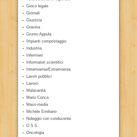
Gioco legale
Giornali
Giustizia
Gravina
Grumo Appula
Impianti compostaggio
Industria
Infermieri
Informatori scientifici
Intramoenia/Extramoenia
Lavori pubblici
Lavoro
Malasanità
Mario Conca
Mass-media
Michele Emiliano
Noleggio con conducente
O.S.S.
Oncologia