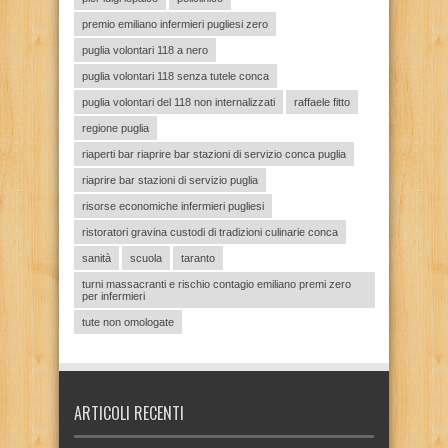
premio emiliano infermieri pugliesi zero
puglia volontari 118 a nero
puglia volontari 118 senza tutele conca
puglia volontari del 118 non internalizzati
raffaele fitto
regione puglia
riaperti bar riaprire bar stazioni di servizio conca puglia
riaprire bar stazioni di servizio puglia
risorse economiche infermieri pugliesi
ristoratori gravina custodi di tradizioni culinarie conca
sanità
scuola
taranto
turni massacranti e rischio contagio emiliano premi zero
per infermieri
tute non omologate
ARTICOLI RECENTI