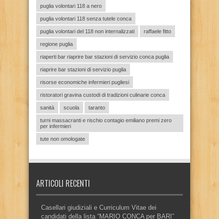
puglia volontari 118 a nero
puglia volontari 118 senza tutele conca
puglia volontari del 118 non internalizzati
raffaele fitto
regione puglia
riaperti bar riaprire bar stazioni di servizio conca puglia
riaprire bar stazioni di servizio puglia
risorse economiche infermieri pugliesi
ristoratori gravina custodi di tradizioni culinarie conca
sanità
scuola
taranto
turni massacranti e rischio contagio emiliano premi zero
per infermieri
tute non omologate
ARTICOLI RECENTI
Casellari giudiziali e Curriculum Vitae dei
candidati della lista “MARIO CONCA per BARI”