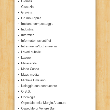
Giornali
Giustizia
Gravina
Grumo Appula
Impianti compostaggio
Industria
Infermieri
Informatori scientifici
Intramoenia/Extramoenia
Lavori pubblici
Lavoro
Malasanità
Mario Conca
Mass-media
Michele Emiliano
Noleggio con conducente
O.S.S.
Oncologia
Ospedale della Murgia Altamura
Ospedale di Venere Bari