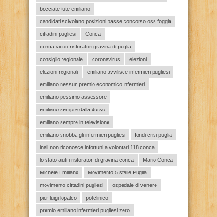
bocciate tute emiliano
candidati scivolano posizioni basse concorso oss foggia
cittadini pugliesi
Conca
conca video ristoratori gravina di puglia
consiglio regionale
coronavirus
elezioni
elezioni regionali
emiliano avvilisce infermieri pugliesi
emiliano nessun premio economico infermieri
emiliano pessimo assessore
emiliano sempre dalla durso
emiliano sempre in televisione
emiliano snobba gli infermieri pugliesi
fondi crisi puglia
inail non riconosce infortuni a volontari 118 conca
lo stato aiuti i ristoratori di gravina conca
Mario Conca
Michele Emiliano
Movimento 5 stelle Puglia
movimento cittadini pugliesi
ospedale di venere
pier luigi lopalco
policlinico
premio emiliano infermieri pugliesi zero