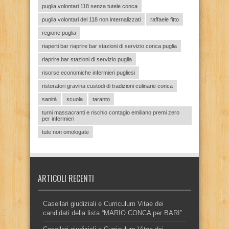
puglia volontari 118 senza tutele conca
puglia volontari del 118 non internalizzati
raffaele fitto
regione puglia
riaperti bar riaprire bar stazioni di servizio conca puglia
riaprire bar stazioni di servizio puglia
risorse economiche infermieri pugliesi
ristoratori gravina custodi di tradizioni culinarie conca
sanità
scuola
taranto
turni massacranti e rischio contagio emiliano premi zero
per infermieri
tute non omologate
ARTICOLI RECENTI
Casellari giudiziali e Curriculum Vitae dei
candidati della lista “MARIO CONCA per BARI”