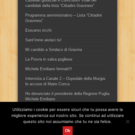
Casellari giudiziali e Curriculum Vitae dei
candidati della lista “Cittadini Gravinesi”
Programma amministrativo – Lista “Cittadini
Gravinesi”
Eravamo ricchi
Sant’Irene aiutaci tu!
Mi candido a Sindaco di Gravina
La Piovra in salsa pugliese
Michele Emiliano fermati!!!
Intervista a Canale 2 – Ospedale della Murgia:
le accuse di Mario Conca
Ho denunciato il presidente della Regione Puglia
Michele Emiliano
Utilizziamo i cookie per essere sicuri che tu possa avere la
migliore esperienza sul nostro sito. Se continui ad utilizzare
questo sito noi assumiamo che tu ne sia felice.
Ok
Sito ufficiale del candidato sindaco, per la città di Gravina in