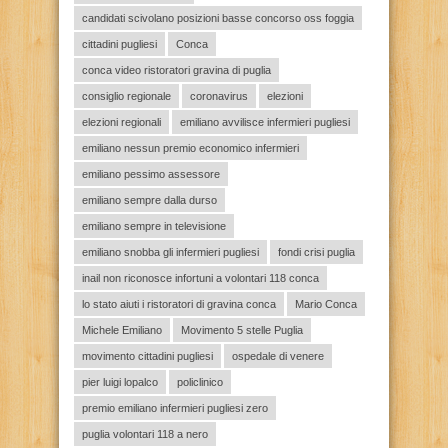
candidati scivolano posizioni basse concorso oss foggia
cittadini pugliesi
Conca
conca video ristoratori gravina di puglia
consiglio regionale
coronavirus
elezioni
elezioni regionali
emiliano avvilisce infermieri pugliesi
emiliano nessun premio economico infermieri
emiliano pessimo assessore
emiliano sempre dalla durso
emiliano sempre in televisione
emiliano snobba gli infermieri pugliesi
fondi crisi puglia
inail non riconosce infortuni a volontari 118 conca
lo stato aiuti i ristoratori di gravina conca
Mario Conca
Michele Emiliano
Movimento 5 stelle Puglia
movimento cittadini pugliesi
ospedale di venere
pier luigi lopalco
policlinico
premio emiliano infermieri pugliesi zero
puglia volontari 118 a nero