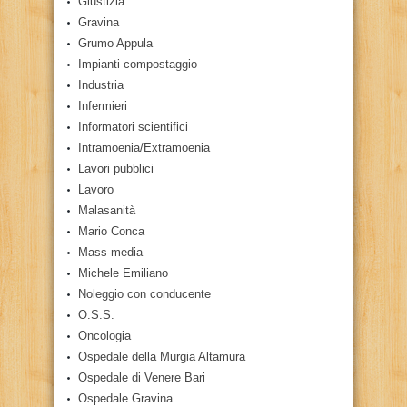
Giustizia
Gravina
Grumo Appula
Impianti compostaggio
Industria
Infermieri
Informatori scientifici
Intramoenia/Extramoenia
Lavori pubblici
Lavoro
Malasanità
Mario Conca
Mass-media
Michele Emiliano
Noleggio con conducente
O.S.S.
Oncologia
Ospedale della Murgia Altamura
Ospedale di Venere Bari
Ospedale Gravina