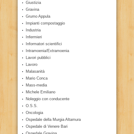
Giustizia
Gravina
Grumo Appula
Impianti compostaggio
Industria
Infermieri
Informatori scientifici
Intramoenia/Extramoenia
Lavori pubblici
Lavoro
Malasanità
Mario Conca
Mass-media
Michele Emiliano
Noleggio con conducente
O.S.S.
Oncologia
Ospedale della Murgia Altamura
Ospedale di Venere Bari
Ospedale Gravina