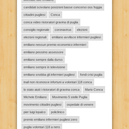
candidati scivolano posizioni basse concorso oss foggia
cittadini pugliesi
Conca
conca video ristoratori gravina di puglia
consiglio regionale
coronavirus
elezioni
elezioni regionali
emiliano avvilisce infermieri pugliesi
emiliano nessun premio economico infermieri
emiliano pessimo assessore
emiliano sempre dalla durso
emiliano sempre in televisione
emiliano snobba gli infermieri pugliesi
fondi crisi puglia
inail non riconosce infortuni a volontari 118 conca
lo stato aiuti i ristoratori di gravina conca
Mario Conca
Michele Emiliano
Movimento 5 stelle Puglia
movimento cittadini pugliesi
ospedale di venere
pier luigi lopalco
policlinico
premio emiliano infermieri pugliesi zero
puglia volontari 118 a nero