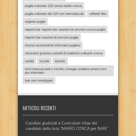
puglia volontari 118 senza tutele conca
puglia volontari del 118 non internalizzati
raffaele fitto
regione puglia
riaperti bar riaprire bar stazioni di servizio conca puglia
riaprire bar stazioni di servizio puglia
risorse economiche infermieri pugliesi
ristoratori gravina custodi di tradizioni culinarie conca
sanità
scuola
taranto
turni massacranti e rischio contagio emiliano premi zero
per infermieri
tute non omologate
ARTICOLI RECENTI
Casellari giudiziali e Curriculum Vitae dei
candidati della lista “MARIO CONCA per BARI”