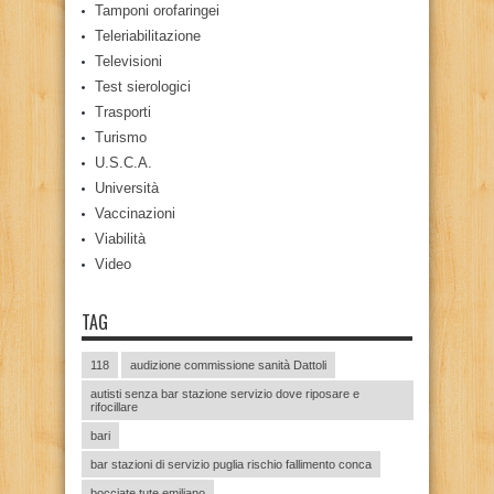
Tamponi orofaringei
Teleriabilitazione
Televisioni
Test sierologici
Trasporti
Turismo
U.S.C.A.
Università
Vaccinazioni
Viabilità
Video
TAG
118
audizione commissione sanità Dattoli
autisti senza bar stazione servizio dove riposare e
rifocillare
bari
bar stazioni di servizio puglia rischio fallimento conca
bocciate tute emiliano