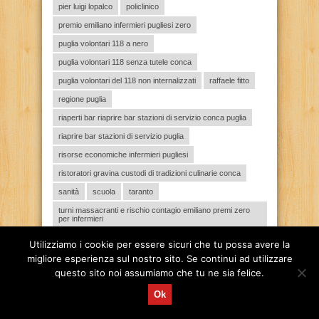
pier luigi lopalco
policlinico
premio emiliano infermieri pugliesi zero
puglia volontari 118 a nero
puglia volontari 118 senza tutele conca
puglia volontari del 118 non internalizzati
raffaele fitto
regione puglia
riaperti bar riaprire bar stazioni di servizio conca puglia
riaprire bar stazioni di servizio puglia
risorse economiche infermieri pugliesi
ristoratori gravina custodi di tradizioni culinarie conca
sanità
scuola
taranto
turni massacranti e rischio contagio emiliano premi zero
per infermieri
tute non omologate
Utilizziamo i cookie per essere sicuri che tu possa avere la
migliore esperienza sul nostro sito. Se continui ad utilizzare
questo sito noi assumiamo che tu ne sia felice.
Ok
ARTICOLI RECENTI