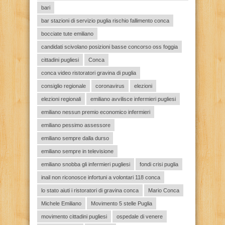
bari
bar stazioni di servizio puglia rischio fallimento conca
bocciate tute emiliano
candidati scivolano posizioni basse concorso oss foggia
cittadini pugliesi
Conca
conca video ristoratori gravina di puglia
consiglio regionale
coronavirus
elezioni
elezioni regionali
emiliano avvilisce infermieri pugliesi
emiliano nessun premio economico infermieri
emiliano pessimo assessore
emiliano sempre dalla durso
emiliano sempre in televisione
emiliano snobba gli infermieri pugliesi
fondi crisi puglia
inail non riconosce infortuni a volontari 118 conca
lo stato aiuti i ristoratori di gravina conca
Mario Conca
Michele Emiliano
Movimento 5 stelle Puglia
movimento cittadini pugliesi
ospedale di venere