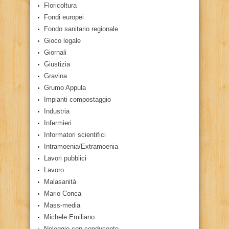
Floricoltura
Fondi europei
Fondo sanitario regionale
Gioco legale
Giornali
Giustizia
Gravina
Grumo Appula
Impianti compostaggio
Industria
Infermieri
Informatori scientifici
Intramoenia/Extramoenia
Lavori pubblici
Lavoro
Malasanità
Mario Conca
Mass-media
Michele Emiliano
Noleggio con conducente