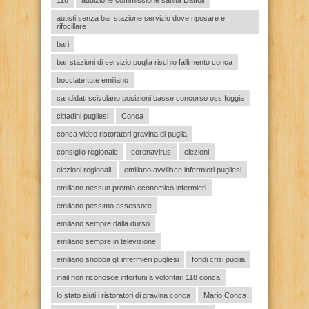
118
audizione commissione sanità Dattoli
autisti senza bar stazione servizio dove riposare e
rifocillare
bari
bar stazioni di servizio puglia rischio fallimento conca
bocciate tute emiliano
candidati scivolano posizioni basse concorso oss foggia
cittadini pugliesi
Conca
conca video ristoratori gravina di puglia
consiglio regionale
coronavirus
elezioni
elezioni regionali
emiliano avvilisce infermieri pugliesi
emiliano nessun premio economico infermieri
emiliano pessimo assessore
emiliano sempre dalla durso
emiliano sempre in televisione
emiliano snobba gli infermieri pugliesi
fondi crisi puglia
inail non riconosce infortuni a volontari 118 conca
lo stato aiuti i ristoratori di gravina conca
Mario Conca