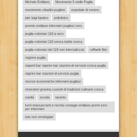
Michele Emiliano
Movimento 5 stelle Puglia
movimento cittadini pugliesi
ospedale di venere
pier luigi lopalco
policlinico
premio emiliano infermieri pugliesi zero
puglia volontari 118 a nero
puglia volontari 118 senza tutele conca
puglia volontari del 118 non internalizzati
raffaele fitto
regione puglia
riaperti bar riaprire bar stazioni di servizio conca puglia
riaprire bar stazioni di servizio puglia
risorse economiche infermieri pugliesi
ristoratori gravina custodi di tradizioni culinarie conca
sanità
scuola
taranto
turni massacranti e rischio contagio emiliano premi zero
per infermieri
tute non omologate