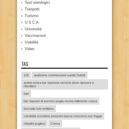
Test sierologici
Trasporti
Turismo
U.S.C.A.
Università
Vaccinazioni
Viabilità
Video
TAG
118
audizione commissione sanità Dattoli
autisti senza bar stazione servizio dove riposare e
rifocillare
bari
bar stazioni di servizio puglia rischio fallimento conca
bocciate tute emiliano
candidati scivolano posizioni basse concorso oss foggia
cittadini pugliesi
Conca