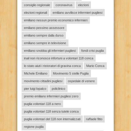
consiglio regionale
coronavirus
elezioni
elezioni regionali
emiliano avvilisce infermieri pugliesi
emiliano nessun premio economico infermieri
emiliano pessimo assessore
emiliano sempre dalla durso
emiliano sempre in televisione
emiliano snobba gli infermieri pugliesi
fondi crisi puglia
inail non riconosce infortuni a volontari 118 conca
lo stato aiuti i ristoratori di gravina conca
Mario Conca
Michele Emiliano
Movimento 5 stelle Puglia
movimento cittadini pugliesi
ospedale di venere
pier luigi lopalco
policlinico
premio emiliano infermieri pugliesi zero
puglia volontari 118 a nero
puglia volontari 118 senza tutele conca
puglia volontari del 118 non internalizzati
raffaele fitto
regione puglia