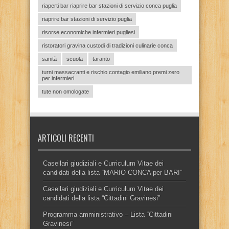
riaperti bar riaprire bar stazioni di servizio conca puglia
riaprire bar stazioni di servizio puglia
risorse economiche infermieri pugliesi
ristoratori gravina custodi di tradizioni culinarie conca
sanità
scuola
taranto
turni massacranti e rischio contagio emiliano premi zero
per infermieri
tute non omologate
ARTICOLI RECENTI
Casellari giudiziali e Curriculum Vitae dei
candidati della lista “MARIO CONCA per BARI”
Casellari giudiziali e Curriculum Vitae dei
candidati della lista “Cittadini Gravinesi”
Programma amministrativo – Lista “Cittadini
Gravinesi”