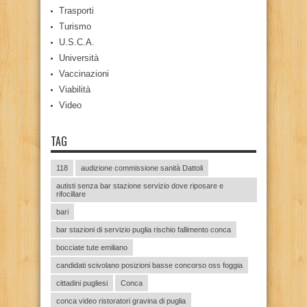
Trasporti
Turismo
U.S.C.A.
Università
Vaccinazioni
Viabilità
Video
TAG
118
audizione commissione sanità Dattoli
autisti senza bar stazione servizio dove riposare e
rifocillare
bari
bar stazioni di servizio puglia rischio fallimento conca
bocciate tute emiliano
candidati scivolano posizioni basse concorso oss foggia
cittadini pugliesi
Conca
conca video ristoratori gravina di puglia