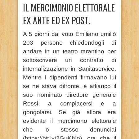
IL MERCIMONIO ELETTORALE
EX ANTE ED EX POST!
A 5 giorni dal voto Emiliano umiliò
203 persone chiedendogli di
andare in un teatro tarantino per
sottoscrivere un contratto di
internalizzazione in Sanitaservice.
Mentre i dipendenti firmavano lui
se ne stava difronte, e affianco il
suo nominato direttore generale
Rossi, a compiacersi e a
gongolarsi. Se già allora era
evidente il mercimono elettorale
che io stesso denunciai
(
https://bit.ly/2GuKhIo
), ora che il