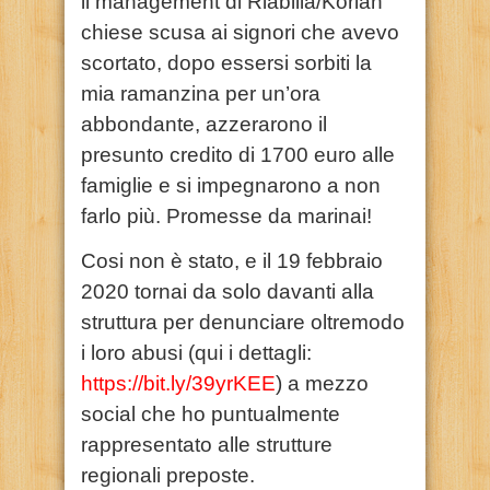
il management di Riabilia/Korian
chiese scusa ai signori che avevo
scortato, dopo essersi sorbiti la
mia ramanzina per un’ora
abbondante, azzerarono il
presunto credito di 1700 euro alle
famiglie e si impegnarono a non
farlo più. Promesse da marinai!
Cosi non è stato, e il 19 febbraio
2020 tornai da solo davanti alla
struttura per denunciare oltremodo
i loro abusi (qui i dettagli:
https://bit.ly/39yrKEE
) a mezzo
social che ho puntualmente
rappresentato alle strutture
regionali preposte.