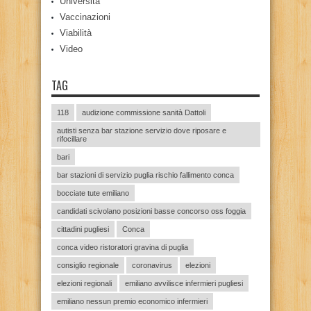
Università
Vaccinazioni
Viabilità
Video
TAG
118
audizione commissione sanità Dattoli
autisti senza bar stazione servizio dove riposare e
rifocillare
bari
bar stazioni di servizio puglia rischio fallimento conca
bocciate tute emiliano
candidati scivolano posizioni basse concorso oss foggia
cittadini pugliesi
Conca
conca video ristoratori gravina di puglia
consiglio regionale
coronavirus
elezioni
elezioni regionali
emiliano avvilisce infermieri pugliesi
emiliano nessun premio economico infermieri