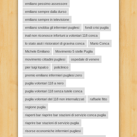
emiliano pessimo assessore
emiliano sempre dalla durso
emiliano sempre in televisione
emiliano snobba gli infermieri pugliesi
fondi crisi puglia
inail non riconosce infortuni a volontari 118 conca
lo stato aiuti i ristoratori di gravina conca
Mario Conca
Michele Emiliano
Movimento 5 stelle Puglia
movimento cittadini pugliesi
ospedale di venere
pier luigi lopalco
policlinico
premio emiliano infermieri pugliesi zero
puglia volontari 118 a nero
puglia volontari 118 senza tutele conca
puglia volontari del 118 non internalizzati
raffaele fitto
regione puglia
riaperti bar riaprire bar stazioni di servizio conca puglia
riaprire bar stazioni di servizio puglia
risorse economiche infermieri pugliesi