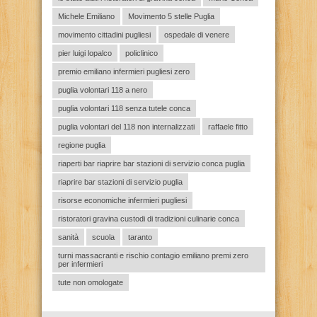
Michele Emiliano
Movimento 5 stelle Puglia
movimento cittadini pugliesi
ospedale di venere
pier luigi lopalco
policlinico
premio emiliano infermieri pugliesi zero
puglia volontari 118 a nero
puglia volontari 118 senza tutele conca
puglia volontari del 118 non internalizzati
raffaele fitto
regione puglia
riaperti bar riaprire bar stazioni di servizio conca puglia
riaprire bar stazioni di servizio puglia
risorse economiche infermieri pugliesi
ristoratori gravina custodi di tradizioni culinarie conca
sanità
scuola
taranto
turni massacranti e rischio contagio emiliano premi zero
per infermieri
tute non omologate