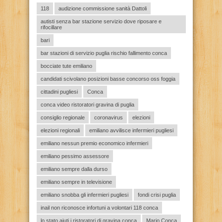
118
audizione commissione sanità Dattoli
autisti senza bar stazione servizio dove riposare e
rifocillare
bari
bar stazioni di servizio puglia rischio fallimento conca
bocciate tute emiliano
candidati scivolano posizioni basse concorso oss foggia
cittadini pugliesi
Conca
conca video ristoratori gravina di puglia
consiglio regionale
coronavirus
elezioni
elezioni regionali
emiliano avvilisce infermieri pugliesi
emiliano nessun premio economico infermieri
emiliano pessimo assessore
emiliano sempre dalla durso
emiliano sempre in televisione
emiliano snobba gli infermieri pugliesi
fondi crisi puglia
inail non riconosce infortuni a volontari 118 conca
lo stato aiuti i ristoratori di gravina conca
Mario Conca