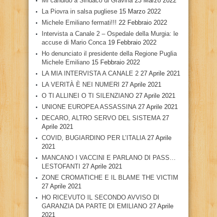
Mi candido a Sindaco di Gravina
23 Marzo 2022
La Piovra in salsa pugliese
15 Marzo 2022
Michele Emiliano fermati!!!
22 Febbraio 2022
Intervista a Canale 2 – Ospedale della Murgia: le
accuse di Mario Conca
19 Febbraio 2022
Ho denunciato il presidente della Regione Puglia
Michele Emiliano
15 Febbraio 2022
LA MIA INTERVISTA A CANALE 2
27 Aprile 2021
LA VERITÀ È NEI NUMERI
27 Aprile 2021
O TI ALLINEI O TI SILENZIANO
27 Aprile 2021
UNIONE EUROPEA ASSASSINA
27 Aprile 2021
DECARO, ALTRO SERVO DEL SISTEMA
27
Aprile 2021
COVID, BUGIARDINO PER L’ITALIA
27 Aprile
2021
MANCANO I VACCINI E PARLANO DI PASS…
LESTOFANTI
27 Aprile 2021
ZONE CROMATICHE E IL BLAME THE VICTIM
27 Aprile 2021
HO RICEVUTO IL SECONDO AVVISO DI
GARANZIA DA PARTE DI EMILIANO
27 Aprile
2021