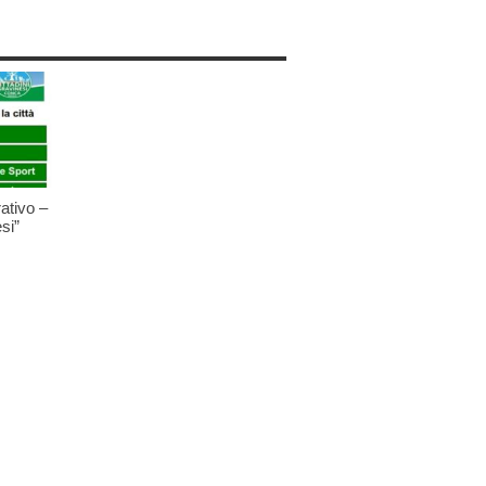
ativo –
si”