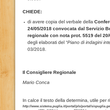
CHIEDE:
di avere copia del verbale della
Confere
24/05/2018 convocata dal Servizio Bo
regionale con nota prot. 5519 del 20
degli elaborati del “
Piano di indagini int
03/2018.
Il Consigliere Regionale
Mario Conca
In calce il testo della determina, utile per ric
http://www.sistema.puglia.it/portal/pls/portal/sispuglia.g