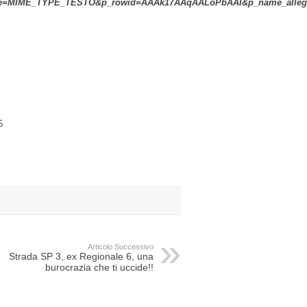
=MIME_TYPE_TESTO&p_rowid=AAAk17AAqAALoPbAAI&p_name_allega
5
Articolo Successivo
Strada SP 3, ex Regionale 6, una
burocrazia che ti uccide!!