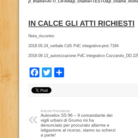
p_tname=ATTI_CIFRA&p_cname=TESTO&p_cname_mime
IN CALCE GLI ATTI RICHIESTI
Nota_riscontro
2018.05.24_verbale CdS PdC integrative-prot.7184
2018.09.13_autorizzazione PdC integrativo Cozzarolo_DD.22
Facebook
Twitter
Condividi
Articolo Precedente
Autovelox SS 96 – Il comandante dei
vigili urbani di Grumo mi ha
denunciato per procurato allarme e
istigazione al ricorso, siamo su scherzi
a parte!