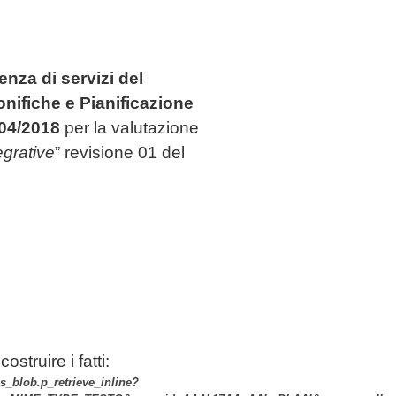
nza di servizi del
nifiche e Pianificazione
/04/2018
per la valutazione
egrative
” revisione 01 del
ostruire i fatti:
es_blob.p_retrieve_inline?