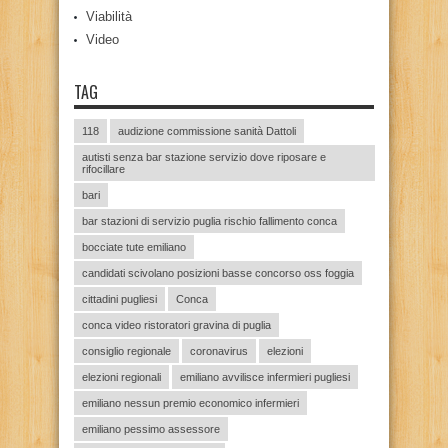
Viabilità
Video
TAG
118
audizione commissione sanità Dattoli
autisti senza bar stazione servizio dove riposare e
rifocillare
bari
bar stazioni di servizio puglia rischio fallimento conca
bocciate tute emiliano
candidati scivolano posizioni basse concorso oss foggia
cittadini pugliesi
Conca
conca video ristoratori gravina di puglia
consiglio regionale
coronavirus
elezioni
elezioni regionali
emiliano avvilisce infermieri pugliesi
emiliano nessun premio economico infermieri
emiliano pessimo assessore