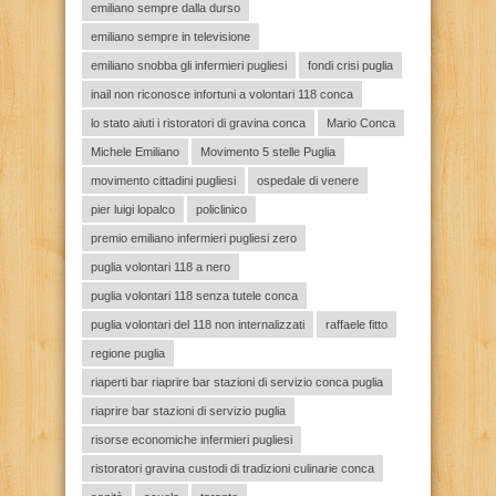
emiliano sempre dalla durso
emiliano sempre in televisione
emiliano snobba gli infermieri pugliesi
fondi crisi puglia
inail non riconosce infortuni a volontari 118 conca
lo stato aiuti i ristoratori di gravina conca
Mario Conca
Michele Emiliano
Movimento 5 stelle Puglia
movimento cittadini pugliesi
ospedale di venere
pier luigi lopalco
policlinico
premio emiliano infermieri pugliesi zero
puglia volontari 118 a nero
puglia volontari 118 senza tutele conca
puglia volontari del 118 non internalizzati
raffaele fitto
regione puglia
riaperti bar riaprire bar stazioni di servizio conca puglia
riaprire bar stazioni di servizio puglia
risorse economiche infermieri pugliesi
ristoratori gravina custodi di tradizioni culinarie conca