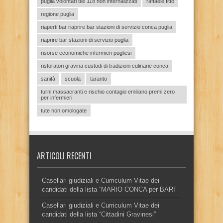
puglia volontari del 118 non internalizzati
raffaele fitto
regione puglia
riaperti bar riaprire bar stazioni di servizio conca puglia
riaprire bar stazioni di servizio puglia
risorse economiche infermieri pugliesi
ristoratori gravina custodi di tradizioni culinarie conca
sanità
scuola
taranto
turni massacranti e rischio contagio emiliano premi zero
per infermieri
tute non omologate
ARTICOLI RECENTI
Casellari giudiziali e Curriculum Vitae dei
candidati della lista “MARIO CONCA per BARI”
Casellari giudiziali e Curriculum Vitae dei
candidati della lista “Cittadini Gravinesi”