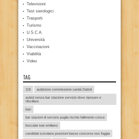
Televisioni
Test sierologici
Trasporti
Turismo
U.S.C.A.
Università
Vaccinazioni
Viabilità
Video
TAG
118
audizione commissione sanità Dattoli
autisti senza bar stazione servizio dove riposare e
rifocillare
bari
bar stazioni di servizio puglia rischio fallimento conca
bocciate tute emiliano
candidati scivolano posizioni basse concorso oss foggia