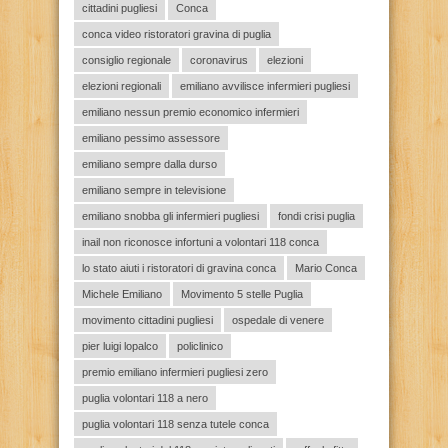
cittadini pugliesi
Conca
conca video ristoratori gravina di puglia
consiglio regionale
coronavirus
elezioni
elezioni regionali
emiliano avvilisce infermieri pugliesi
emiliano nessun premio economico infermieri
emiliano pessimo assessore
emiliano sempre dalla durso
emiliano sempre in televisione
emiliano snobba gli infermieri pugliesi
fondi crisi puglia
inail non riconosce infortuni a volontari 118 conca
lo stato aiuti i ristoratori di gravina conca
Mario Conca
Michele Emiliano
Movimento 5 stelle Puglia
movimento cittadini pugliesi
ospedale di venere
pier luigi lopalco
policlinico
premio emiliano infermieri pugliesi zero
puglia volontari 118 a nero
puglia volontari 118 senza tutele conca