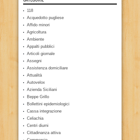
118
Acquedotto pugliese
Affido minori
Agricoltura
Ambiente
Appalti pubblici
Articoli giornale
Assegni
Assistenza domiciliare
Attualità
Autovelox
Azienda Siciliani
Beppe Grillo
Bollettini epidemiologici
Cassa integrazione
Celiachia
Centri diurni
Cittadinanza attiva
Commercio