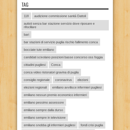
TAG
118
audizione commissione sanità Dattoli
autisti senza bar stazione servizio dove riposare e
rifocillare
bari
bar stazioni di servizio puglia rischio fallimento conca
bocciate tute emiliano
candidati scivolano posizioni basse concorso oss foggia
cittadini pugliesi
Conca
conca video ristoratori gravina di puglia
consiglio regionale
coronavirus
elezioni
elezioni regionali
emiliano avvilisce infermieri pugliesi
emiliano nessun premio economico infermieri
emiliano pessimo assessore
emiliano sempre dalla durso
emiliano sempre in televisione
emiliano snobba gli infermieri pugliesi
fondi crisi puglia