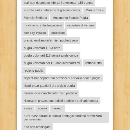
inail non riconosce infortuni a volontari 118 conca
lo stato aiuti i ristoratori di gravina conca
Mario Conca
Michele Emiliano
Movimento 5 stelle Puglia
movimento cittadini pugliesi
ospedale di venere
pier luigi lopalco
policlinico
premio emiliano infermieri pugliesi zero
puglia volontari 118 a nero
puglia volontari 118 senza tutele conca
puglia volontari del 118 non internalizzati
raffaele fitto
regione puglia
riaperti bar riaprire bar stazioni di servizio conca puglia
riaprire bar stazioni di servizio puglia
risorse economiche infermieri pugliesi
ristoratori gravina custodi di tradizioni culinarie conca
sanità
scuola
taranto
turni massacranti e rischio contagio emiliano premi zero
per infermieri
tute non omologate