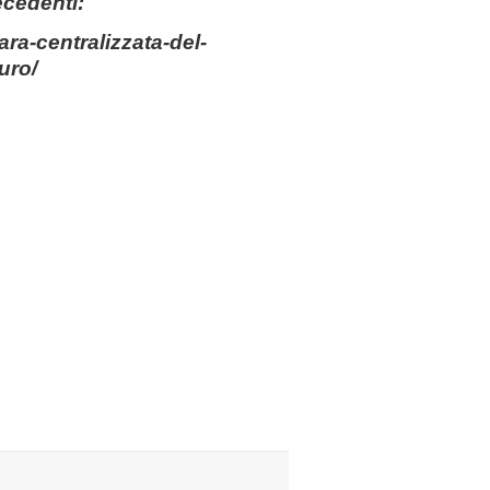
ecedenti:
ra-centralizzata-del-
uro/