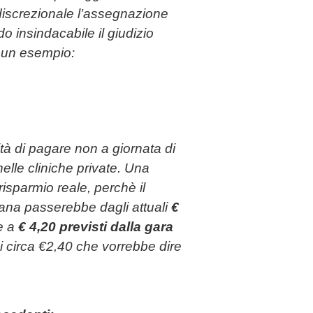
 discrezionale l’assegnazione
do insindacabile il giudizio
o un esempio:
ità di pagare non a giornata di
le cliniche private. Una
isparmio reale, perchè il
iana passerebbe dagli attuali
€
e a
€ 4,20 previsti dalla gara
i circa €2,40 che vorrebbe dire