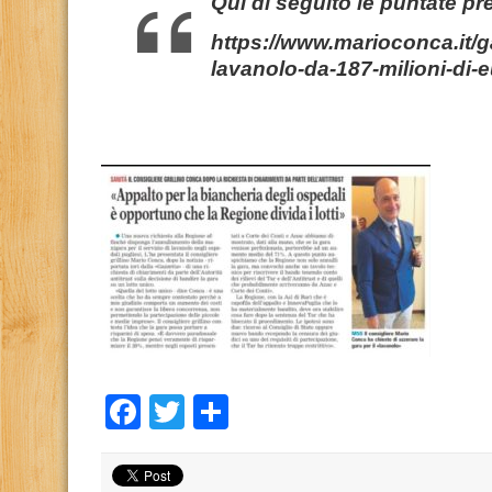
Qui di seguito le puntate pr
https://www.marioconca.it/ga
lavanolo-da-187-milioni-di-e
Facebook
Twitter
Condividi