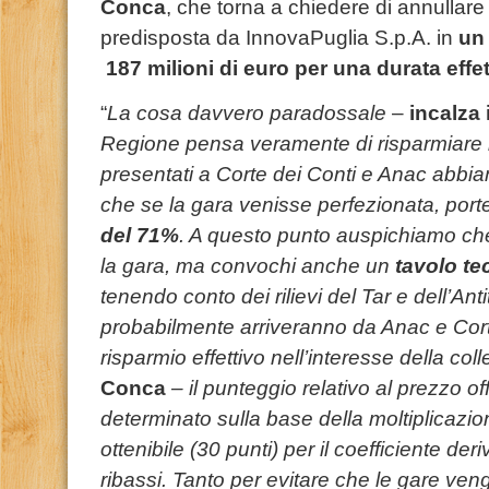
Conca
, che torna a chiedere di annullare
predisposta da InnovaPuglia S.p.A. in
un 
187 milioni di euro per una durata effett
“
La cosa davvero paradossale
–
incalza 
Regione pensa veramente di risparmiare i
presentati a Corte dei Conti e Anac abbia
che se la gara venisse perfezionata, por
del 71%
. A questo punto auspichiamo che
la gara, ma convochi anche un
tavolo te
tenendo conto dei rilievi del Tar e dell’Anti
probabilmente arriveranno da Anac e Cort
risparmio effettivo nell’interesse della colle
Conca
– il punteggio relativo al prezzo o
determinato sulla base della moltiplicaz
ottenibile (30 punti) per il coefficiente der
ribassi. Tanto per evitare che le gare v