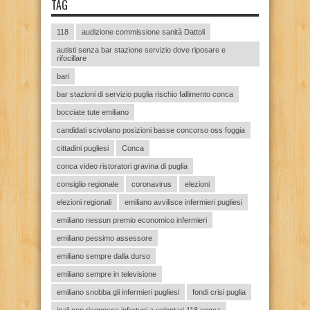
TAG
118
audizione commissione sanità Dattoli
autisti senza bar stazione servizio dove riposare e
rifocillare
bari
bar stazioni di servizio puglia rischio fallimento conca
bocciate tute emiliano
candidati scivolano posizioni basse concorso oss foggia
cittadini pugliesi
Conca
conca video ristoratori gravina di puglia
consiglio regionale
coronavirus
elezioni
elezioni regionali
emiliano avvilisce infermieri pugliesi
emiliano nessun premio economico infermieri
emiliano pessimo assessore
emiliano sempre dalla durso
emiliano sempre in televisione
emiliano snobba gli infermieri pugliesi
fondi crisi puglia