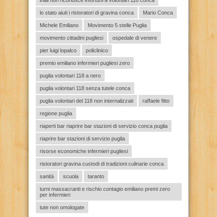
inail non riconosce infortuni a volontari 118 conca
lo stato aiuti i ristoratori di gravina conca
Mario Conca
Michele Emiliano
Movimento 5 stelle Puglia
movimento cittadini pugliesi
ospedale di venere
pier luigi lopalco
policlinico
premio emiliano infermieri pugliesi zero
puglia volontari 118 a nero
puglia volontari 118 senza tutele conca
puglia volontari del 118 non internalizzati
raffaele fitto
regione puglia
riaperti bar riaprire bar stazioni di servizio conca puglia
riaprire bar stazioni di servizio puglia
risorse economiche infermieri pugliesi
ristoratori gravina custodi di tradizioni culinarie conca
sanità
scuola
taranto
turni massacranti e rischio contagio emiliano premi zero
per infermieri
tute non omologate