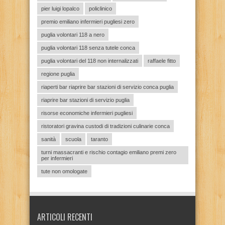
pier luigi lopalco
policlinico
premio emiliano infermieri pugliesi zero
puglia volontari 118 a nero
puglia volontari 118 senza tutele conca
puglia volontari del 118 non internalizzati
raffaele fitto
regione puglia
riaperti bar riaprire bar stazioni di servizio conca puglia
riaprire bar stazioni di servizio puglia
risorse economiche infermieri pugliesi
ristoratori gravina custodi di tradizioni culinarie conca
sanità
scuola
taranto
turni massacranti e rischio contagio emiliano premi zero
per infermieri
tute non omologate
ARTICOLI RECENTI