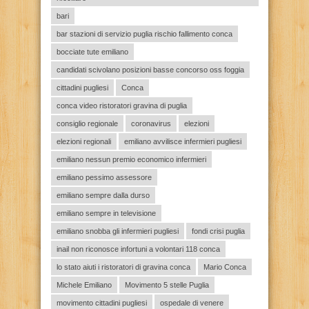
bari
bar stazioni di servizio puglia rischio fallimento conca
bocciate tute emiliano
candidati scivolano posizioni basse concorso oss foggia
cittadini pugliesi
Conca
conca video ristoratori gravina di puglia
consiglio regionale
coronavirus
elezioni
elezioni regionali
emiliano avvilisce infermieri pugliesi
emiliano nessun premio economico infermieri
emiliano pessimo assessore
emiliano sempre dalla durso
emiliano sempre in televisione
emiliano snobba gli infermieri pugliesi
fondi crisi puglia
inail non riconosce infortuni a volontari 118 conca
lo stato aiuti i ristoratori di gravina conca
Mario Conca
Michele Emiliano
Movimento 5 stelle Puglia
movimento cittadini pugliesi
ospedale di venere