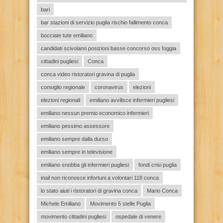
bari
bar stazioni di servizio puglia rischio fallimento conca
bocciate tute emiliano
candidati scivolano posizioni basse concorso oss foggia
cittadini pugliesi
Conca
conca video ristoratori gravina di puglia
consiglio regionale
coronavirus
elezioni
elezioni regionali
emiliano avvilisce infermieri pugliesi
emiliano nessun premio economico infermieri
emiliano pessimo assessore
emiliano sempre dalla durso
emiliano sempre in televisione
emiliano snobba gli infermieri pugliesi
fondi crisi puglia
inail non riconosce infortuni a volontari 118 conca
lo stato aiuti i ristoratori di gravina conca
Mario Conca
Michele Emiliano
Movimento 5 stelle Puglia
movimento cittadini pugliesi
ospedale di venere