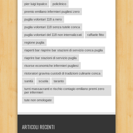
pier luigi lopalco
policlinico
premio emiliano infermieri pugliesi zero
puglia volontari 118 a nero
puglia volontari 118 senza tutele conca
puglia volontari del 118 non internalizzati
raffaele fitto
regione puglia
riaperti bar riaprire bar stazioni di servizio conca puglia
riaprire bar stazioni di servizio puglia
risorse economiche infermieri pugliesi
ristoratori gravina custodi di tradizioni culinarie conca
sanità
scuola
taranto
turni massacranti e rischio contagio emiliano premi zero
per infermieri
tute non omologate
ARTICOLI RECENTI