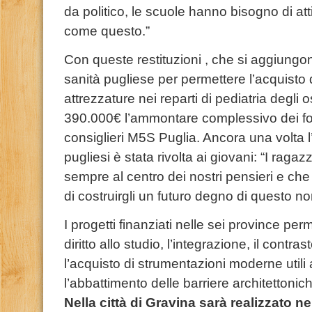
da politico, le scuole hanno bisogno di atti
come questo.”
Con queste restituzioni , che si aggiungon
sanità pugliese per permettere l’acquisto
attrezzature nei reparti di pediatria degli o
390.000€ l’ammontare complessivo dei fondi 
consiglieri M5S Puglia. Ancora una volta l’
pugliesi è stata rivolta ai giovani: “I ra
sempre al centro dei nostri pensieri e ch
di costruirgli un futuro degno di questo n
I progetti finanziati nelle sei province p
diritto allo studio, l’integrazione, il contr
l’acquisto di strumentazioni moderne utili
l’abbattimento delle barriere architettonich
Nella città di Gravina sarà realizzato ne