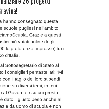
inanziare 26 progetti
Gravina!
glia hanno consegnato questa
 scuole pugliesi nell’ambito
ciamoScuola
. Grazie a questi
stici più votati online dagli
400 le preferenze espresse) tra i
o d’Italia.
l Sottosegretario di Stato al
i consiglieri pentastellati: “Mi
con il taglio dei loro stipendi
one su diversi temi, tra cui
ro al Governo e su cui presto
 è dato il giusto peso anche al
Grazie da uomo di scuola e non