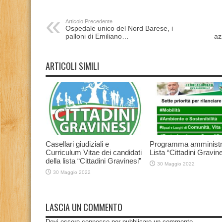
Articolo Precedente
Ospedale unico del Nord Barese, i
palloni di Emiliano…
az
ARTICOLI SIMILI
Casellari giudiziali e
Programma amministr
Curriculum Vitae dei candidati
Lista “Cittadini Gravine
della lista “Cittadini Gravinesi”
30 Maggio 2022
30 Maggio 2022
LASCIA UN COMMENTO
Devi essere
connesso
per pubblicare un commento.