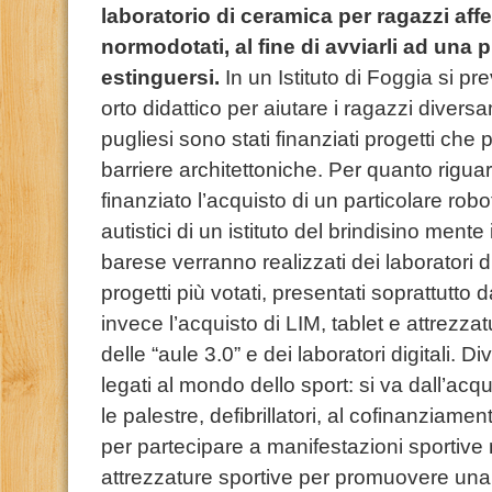
laboratorio di ceramica per ragazzi affet
normodotati, al fine di avviarli ad una 
estinguersi.
In un Istituto di Foggia si pr
orto didattico per aiutare i ragazzi diversamen
pugliesi sono stati finanziati progetti che
barriere architettoniche. Per quanto rigua
finanziato l’acquisto di un particolare robo
autistici di un istituto del brindisino mente 
barese verranno realizzati dei laboratori di
progetti più votati, presentati soprattutto d
invece l’acquisto di LIM, tablet e attrezza
delle “aule 3.0” e dei laboratori digitali. Di
legati al mondo dello sport: si va dall’acqu
le palestre, defibrillatori, al cofinanziame
per partecipare a manifestazioni sportive n
attrezzature sportive per promuovere una