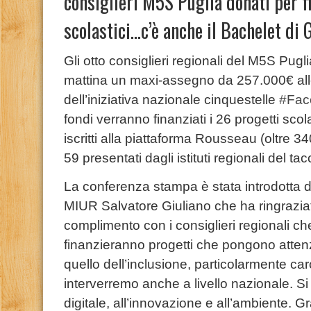
consiglieri M5S Puglia donati per f
scolastici…c’è anche il Bachelet di 
Gli otto consiglieri regionali del M5S Pu
mattina un maxi-assegno da 257.000€ alle
dell’iniziativa nazionale cinquestelle
#Fac
fondi verranno finanziati i 26 progetti scola
iscritti alla piattaforma Rousseau (oltre 3
59 presentati dagli istituti regionali del tacc
La conferenza stampa è stata introdotta da
MIUR Salvatore Giuliano che ha ringraziato 
complimento con i consiglieri regionali che 
finanzieranno progetti che pongono attenzi
quello dell’inclusione, particolarmente ca
interverremo anche a livello nazionale. Si
digitale, all’innovazione e all’ambiente. 