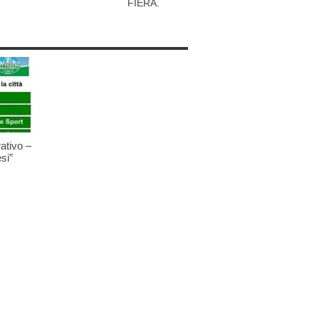
FIERA.
ativo –
si”