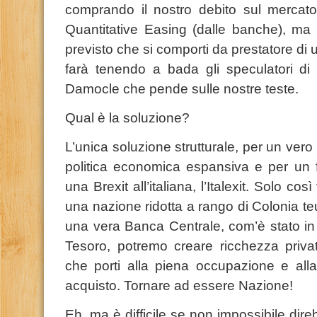
comprando il nostro debito sul mercato
Quantitative Easing (dalle banche), m
previsto che si comporti da prestatore di 
farà tenendo a bada gli speculatori d
Damocle che pende sulle nostre teste.
Qual è la soluzione?
L’unica soluzione strutturale, per un vero
politica economica espansiva e per un f
una Brexit all’italiana, l’Italexit. Solo c
una nazione ridotta a rango di Colonia te
una vera Banca Centrale, com’è stato in I
Tesoro, potremo creare ricchezza privata
che porti alla piena occupazione e alla
acquisto. Tornare ad essere Nazione!
Eh, ma è difficile se non impossibile dire