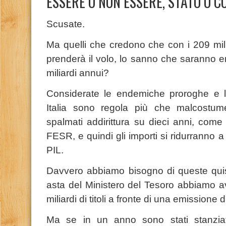
ESSERE O NON ESSERE, STATO O CO
Scusate.
Ma quelli che credono che con i 209 mili
prenderà il volo, lo sanno che saranno er
miliardi annui?
Considerate le endemiche proroghe e l
Italia sono regola più che malcostum
spalmati addirittura su dieci anni, com
FESR, e quindi gli importi si ridurranno 
PIL.
Davvero abbiamo bisogno di queste quisq
asta del Ministero del Tesoro abbiamo av
miliardi di titoli a fronte di una emissione d
Ma se in un anno sono stati stanzia