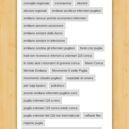
consiglio regionale
coronavirus
elezioni
elezioni regionali
emiliano avvilisce infermieri pugliesi
emiliano nessun premio economico infermieri
emiliano pessimo assessore
emiliano sempre dalla durso
emiliano sempre in televisione
emiliano snobba gli infermieri pugliesi
fondi crisi puglia
inail non riconosce infortuni a volontari 118 conca
lo stato aiuti i ristoratori di gravina conca
Mario Conca
Michele Emiliano
Movimento 5 stelle Puglia
movimento cittadini pugliesi
ospedale di venere
pier luigi lopalco
policlinico
premio emiliano infermieri pugliesi zero
puglia volontari 118 a nero
puglia volontari 118 senza tutele conca
puglia volontari del 118 non internalizzati
raffaele fitto
regione puglia