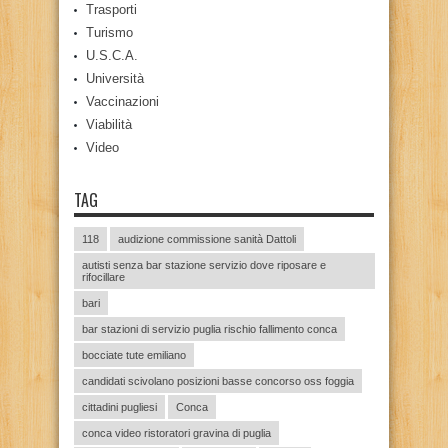
Trasporti
Turismo
U.S.C.A.
Università
Vaccinazioni
Viabilità
Video
TAG
118
audizione commissione sanità Dattoli
autisti senza bar stazione servizio dove riposare e
rifocillare
bari
bar stazioni di servizio puglia rischio fallimento conca
bocciate tute emiliano
candidati scivolano posizioni basse concorso oss foggia
cittadini pugliesi
Conca
conca video ristoratori gravina di puglia