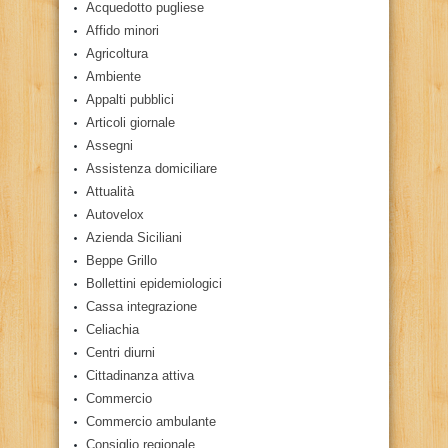
Acquedotto pugliese
Affido minori
Agricoltura
Ambiente
Appalti pubblici
Articoli giornale
Assegni
Assistenza domiciliare
Attualità
Autovelox
Azienda Siciliani
Beppe Grillo
Bollettini epidemiologici
Cassa integrazione
Celiachia
Centri diurni
Cittadinanza attiva
Commercio
Commercio ambulante
Consiglio regionale